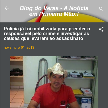
Pular para o conteúdo principal
Blog do Veras - A Notícia
em Primeira Mão.!
Polícia já foi mobilizada para prender o
responsável pelo crime e investigar as
causas que levaram ao assassinato
novembro 01, 2013