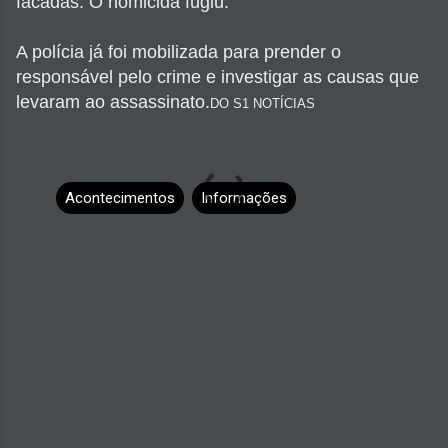
facadas. O homicida fugiu.
A polícia já foi mobilizada para prender o
responsável pelo crime e investigar as causas que
levaram ao assassinato.
DO S1 NOTÍCIAS
Acontecimentos
Informações
C
o
m
e
n
t
á
r