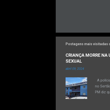
Postagens mais visitadas 
CRIANÇA MORRE NA U
SEXUAL
abril 09, 2024
A políci
no Sertão
PM diz qu
vulneráve
Ocorrênc
com um qu