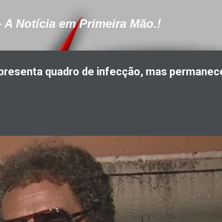
Pular para o conteúdo principal
- A Notícia em Primeira Mão.!
apresenta quadro de infecção, mas permanec