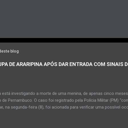
deste blog
PA DE ARARIPINA APÓS DAR ENTRADA COM SINAIS D
a está investigando a morte de uma menina, de apenas cinco meses, 
 de Pernambuco. O caso foi registrado pela Polícia Militar (PM) “co
e, na segunda-feira (8), foi acionada para verificar uma possível oc
l, na UPA da cidade, mas ao chegar ao local a criança já estava mor
ias da PM mostra que, segundo informações passadas pela equipe m
adro de desidratação e desnutrição, além de apresentar ruptura ana