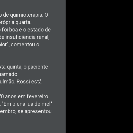
 de quimioterapia. O
rópria quarta.
 foi boa e o estado de
 insuficiência renal,
aior", comentou o
ta quinta, o paciente
chamado
pulmão. Rossi está
70 anos em fevereiro.
 "Em plena lua de mel"
ovembro, se apresentou