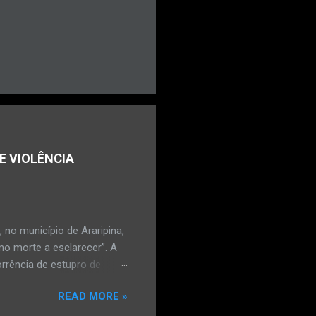
E VIOLÊNCIA
no município de Araripina,
mo morte a esclarecer”. A
orrência de estupro de
ta. O Boletim de
READ MORE »
édica, a vítima estava
l e vaginal. Os pais