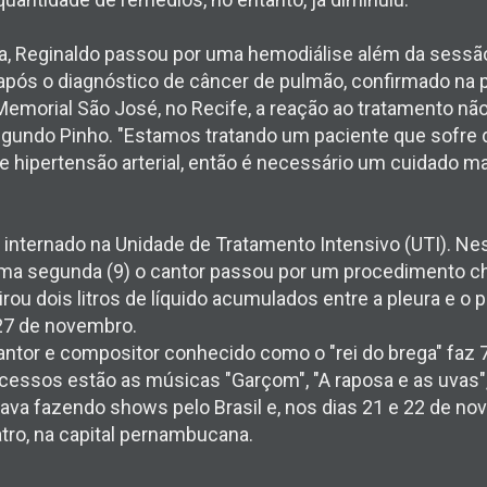
ta, Reginaldo passou por uma hemodiálise além da sessão
 após o diagnóstico de câncer de pulmão, confirmado na p
Memorial São José, no Recife, a reação ao tratamento não
segundo Pinho. "Estamos tratando um paciente que sofre de
a e hipertensão arterial, então é necessário um cuidado m
internado na Unidade de Tratamento Intensivo (UTI). Nes
ltima segunda (9) o cantor passou por um procedimento 
rou dois litros de líquido acumulados entre a pleura e o 
 27 de novembro.
antor e compositor conhecido como o "rei do brega" faz 
essos estão as músicas "Garçom", "A raposa e as uvas",
nuava fazendo shows pelo Brasil e, nos dias 21 e 22 de n
tro, na capital pernambucana.