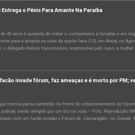
am que a criança estava apresentando, desde sábado (6), alguns sin
 Entrega o Pênis Para Amante Na Paraíba
 pais só levaram a menina para UPA após uma piora no estado de sa
ara que fosse prestado o devido atendimento médico. A família mor
o. A criança chegou no local com vida, porém muito debilitada, e 
 de 42 anos é suspeita de matar o companheiro a facadas e em segu
aleceu. O...
enviar para a amante na noite da quinta-feira (15), em Areial, no Agr
, o delegado Kelsen Vasconcelos, responsável pelo caso, a mulher 
to a uma vizinha que mandou amolar a faca utilizada para matar o h
 manhã desta sexta-feira (16), que antes de cometer o crime, a su
ntregou para o filho mais velho, de 18 anos. “Na carta ela pede para 
ro relacionamento, deixe os dois irmãos mais novos com parentes da
cão invade fórum, faz ameaças e é morto por PM; ve
ado todo o crime”. Após matar o companheiro a facadas e cortar o p
ado ácido muriático em cima. Depois, a suspeita teria colocado o órg
po e levado até a casa da outra mulher com quem o homem estaria e
e morreu parou caminhão na frente do estacioinamento do fórum
policial, sendo atingido por um tiro na coxa — Foto: Reproduçã
rmado com um facão invadiu o Fórum de Camaragibe , no Grande Rec
oi morto por um policial militar responsável pela segurança do prédi
agressor, que já tinha sido preso por porte ilegal de armas, fez ameaç