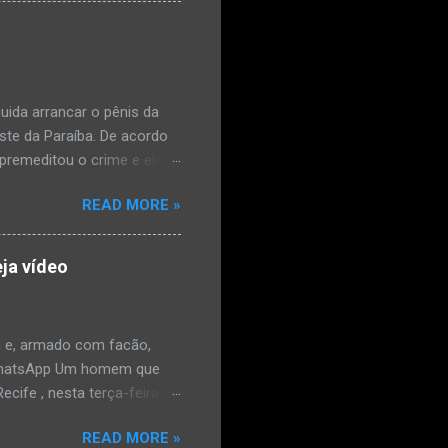
ais de mal-estar. Segundo
úde, na segunda-feira pela
a na zona rural do
mesmo com o atendimento
ida arrancar o pênis da
este da Paraíba. De acordo
premeditou o crime e ela
omem. Ao G1, o delegado
READ MORE »
speita também escreveu uma
que o filho mais velho, fruto
 família. Ela já havia
ja vídeo
ênis dele, a mulher ainda
ão genital da vítima dentro
nvolvido. ...
 e, armado com facão,
o/WhatsApp Um homem que
ife , nesta terça-feira
o. De acordo com a Polícia
READ MORE »
as e tentou atingir o