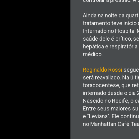
Ainda na noite da quar
tratamento teve início
Internado no Hospital 
saúde dele é crítico, 
hepática e respiratóri
médico.
Reginaldo Rossi
segue 
será reavaliado. Na ú
toracocentese, que reti
internado desde o dia
Nascido no Recife, o c
Entre seus maiores suc
e "Leviana". Ele conti
no Manhattan Café Tea