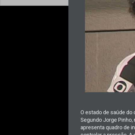
O estado de saúde do c
Segundo Jorge Pinho, m
apresenta quadro de in
controlar a pressão. A 