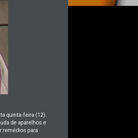
 quinta-feira (12).
juda de aparelhos e
ar remédios para