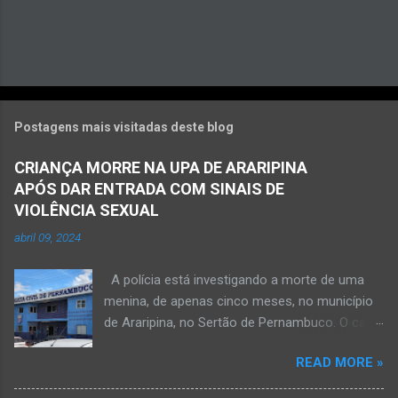
Postagens mais visitadas deste blog
CRIANÇA MORRE NA UPA DE ARARIPINA
APÓS DAR ENTRADA COM SINAIS DE
VIOLÊNCIA SEXUAL
abril 09, 2024
A polícia está investigando a morte de uma
menina, de apenas cinco meses, no município
de Araripina, no Sertão de Pernambuco. O caso
foi registrado pela Polícia Militar (PM) “como
READ MORE »
morte a esclarecer”. A PM diz que, na segunda-
feira (8), foi acionada para verificar uma