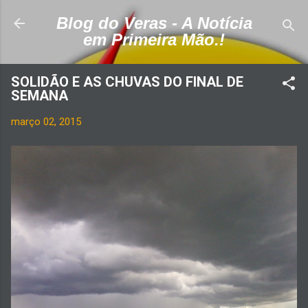
Pular para o conteúdo principal
Blog do Veras - A Notícia
em Primeira Mão.!
SOLIDÃO E AS CHUVAS DO FINAL DE
SEMANA
março 02, 2015