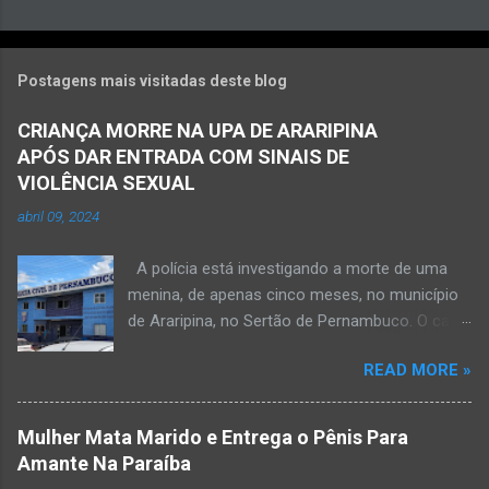
Postagens mais visitadas deste blog
CRIANÇA MORRE NA UPA DE ARARIPINA
APÓS DAR ENTRADA COM SINAIS DE
VIOLÊNCIA SEXUAL
abril 09, 2024
A polícia está investigando a morte de uma
menina, de apenas cinco meses, no município
de Araripina, no Sertão de Pernambuco. O caso
foi registrado pela Polícia Militar (PM) “como
READ MORE »
morte a esclarecer”. A PM diz que, na segunda-
feira (8), foi acionada para verificar uma
possível ocorrência de estupro de vulnerável,
Mulher Mata Marido e Entrega o Pênis Para
na UPA da cidade, mas ao chegar ao local a
Amante Na Paraíba
criança já estava morta. O Boletim de