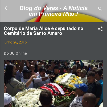
Pular para o conteúdo principal
Blog do Veras - A Notícia
em Primeira Mão.!
Corpo de Maria Alice é sepultado no
Cemitério de Santo Amaro
junho 26, 2015
Do JC Online