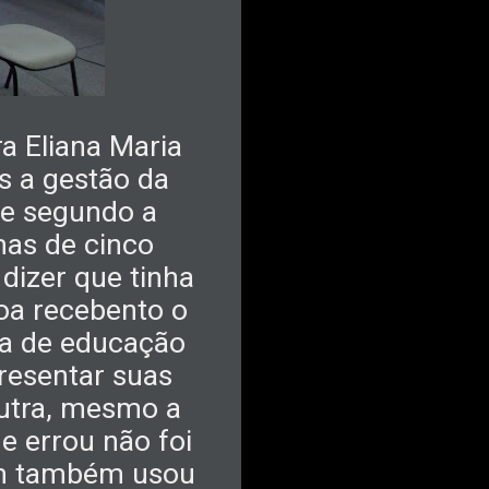
a Eliana Maria
s a gestão da
nde segundo a
mas de cinco
dizer que tinha
soa recebento o
ia de educação
resentar suas
utra, mesmo a
e errou não foi
uem também usou