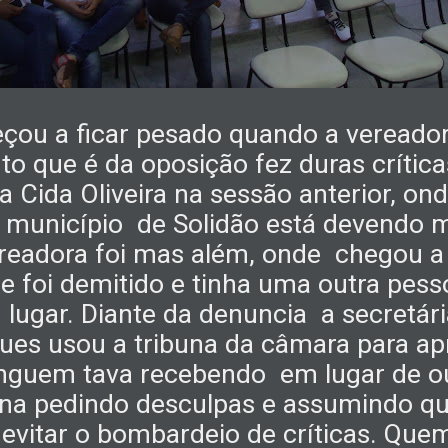
ou a ficar pesado quando a vereador
o que é da oposição fez duras crítica
ta Cida Oliveira na sessão anterior, o
 município
de Solidão está devendo 
ereadora foi mas além, onde chegou a 
e foi demitido e tinha uma outra pes
lugar. Diante da denuncia
a secretár
es usou a tribuna da câmara para ap
inguem tava recebendo
em lugar de o
ana pedindo desculpas e assumindo qu
a evitar o bombardeio de críticas. Q