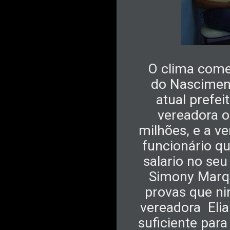
O clima começ
do Nasciment
atual prefei
vereadora o
milhões, e a v
funcionário qu
salario no seu
Simony Marqu
provas que n
vereadora
Eli
suficiente par