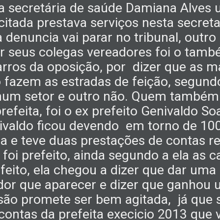
i a secretária de saúde Damiana Alves
citada prestava serviços nesta secret
denuncia vai parar no tribunal, outro
or seus colegas vereadores foi o tam
rros da oposição, por
dizer que as m
ó fazem as estradas de feição, segund
 num setor e outro não. Quem também 
prefeita, foi o ex prefeito Genivaldo S
ivaldo ficou devendo
em torno de 100
ca e teve duas prestações de contas 
foi prefeito, ainda segundo a ela as c
r feito, ela chegou a dizer que dar uma
or que aparecer e dizer que ganhou 
são promete ser bem agitada
,
já que 
contas da prefeita execicio 2013 que 