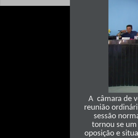
A
câmara de v
reunião ordinár
sessão norma
tornou se um 
oposição e situ