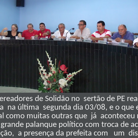
ereadores de Solidão no
sertão de PE re
ia
na última
segunda dia 03/08, e o que 
l como muitas outras que
já
aconteceu 
grande palanque político com troca de a
ação, a presença da prefeita com
um
di