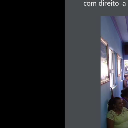
com direito
a