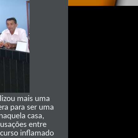
alizou mais uma
era para ser uma
naquela casa,
cusações entre
scurso inflamado