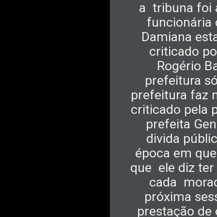
a
tribuna fo
funcionária 
Damiana esta 
criticado p
Rogério Ba
prefeitura s
prefeitura faz
criticado pela 
prefeita Gen
divida públi
época em que 
que
ele diz te
cada
morad
próxima ses
prestação de 