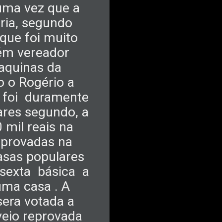
 uma vez que a
aria, segundo
 que foi muito
bém vereador
aquinas da
o o Rogério a
foi
duramente
oares segundo, a
 mil reais na
reprovadas na
asas populares
 sexta
básica
a
uma casa . A
sera votada a
veio reprovada