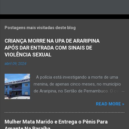
Postagens mais visitadas deste blog
CRIANÇA MORRE NA UPA DE ARARIPINA
APÓS DAR ENTRADA COM SINAIS DE
VIOLÊNCIA SEXUAL
abril 09, 2024
A polícia está investigando a morte de uma
menina, de apenas cinco meses, no município
de Araripina, no Sertão de Pernambuco. O caso
foi registrado pela Polícia Militar (PM) “como
READ MORE »
morte a esclarecer”. A PM diz que, na segunda-
feira (8), foi acionada para verificar uma
possível ocorrência de estupro de vulnerável,
Mulher Mata Marido e Entrega o Pênis Para
na UPA da cidade, mas ao chegar ao local a
Amante Na Paraíba