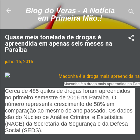
Pular para o conteúdo principal
Blog do Veras - A Notícia
em Primeira Mão.!
Quase meia tonelada de drogas é
apreendida em apenas seis meses na
Paraíba
julho 15, 2016
Maconha é a droga mais apreendida na Par
Cerca de 485 quilos de drogas foram apreendidos
no primeiro semestre de 2016 na Paraíba. O
número representa crescimento de 58% em
comparação ao mesmo do ano passado. Os dados
são do Núcleo de Análise Criminal e Estatística
(NACE) da Secretaria da Segurança e da Defesa
Social (SEDS).