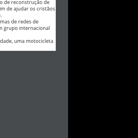
to de reconstrução de
fim de ajudar os cristãos
.
imas de redes de
um grupo internacional
ridade, uma motocicleta