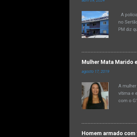
abril 09, 2024
A políci
no Sertão
PM diz qu
vulneráve
Ocorrênc
com um qu
informar
Mulher Mata Marido e
a PM, os
agosto 17, 2019
manhã, p
municípi
A mulher
médico, f
vítima e 
com o G1
teria di
disse na
carta e e
de um out
Homem armado com fa