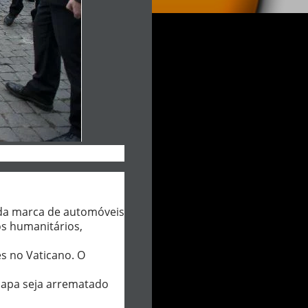
 da marca de automóveis
os humanitários,
es no Vaticano. O
Papa seja arrematado