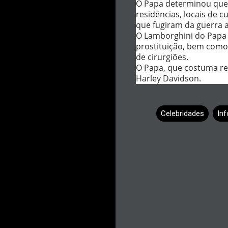
O Papa determinou que 
residências, locais de cu
que fugiram da guerra a
O Lamborghini do Papa t
prostituição, bem como 
de cirurgiões.
O Papa, que costuma rec
Harley Davidson.
Celebridades
In
C
o
m
e
n
t
á