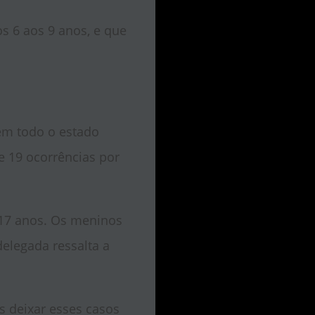
s 6 aos 9 anos, e que
 em todo o estado
e 19 ocorrências por
 17 anos. Os meninos
elegada ressalta a
 deixar esses casos