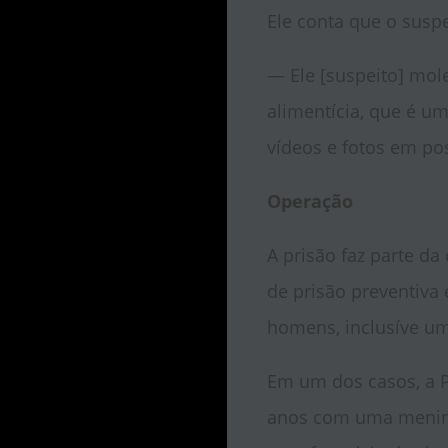
Ele conta que o suspe
— Ele [suspeito] mol
alimentícia, que é u
vídeos e fotos em pos
Operação
A prisão faz parte d
de prisão preventiva
homens, inclusíve um
Em um dos casos, a P
anos com uma menina