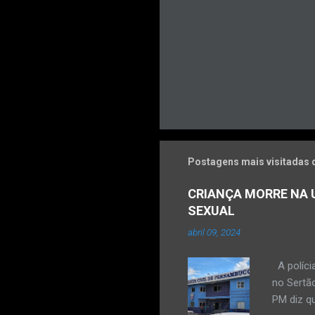
Postagens mais visitadas 
CRIANÇA MORRE NA U
SEXUAL
abril 09, 2024
A políci
no Sertão
PM diz qu