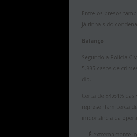
Entre os presos tamb
já tinha sido conden
Balanço
Segundo a Polícia Civ
5.835 casos de crimes
dia.
Cerca de 84.64% das 
representam cerca de
importância da opera
— É extremamente im