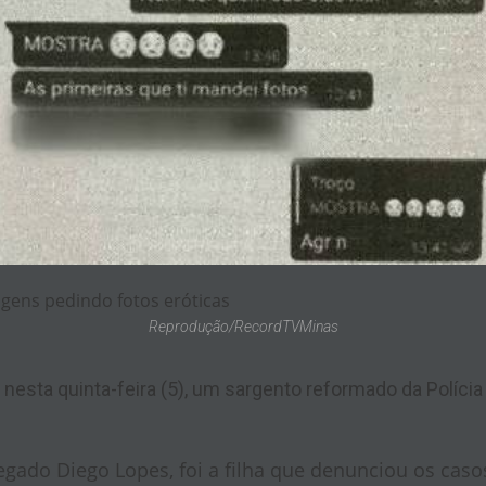
gens pedindo fotos eróticas
Reprodução/RecordTVMinas
, nesta quinta-feira (5), um sargento reformado da Polícia
gado Diego Lopes, foi a filha que denunciou os casos