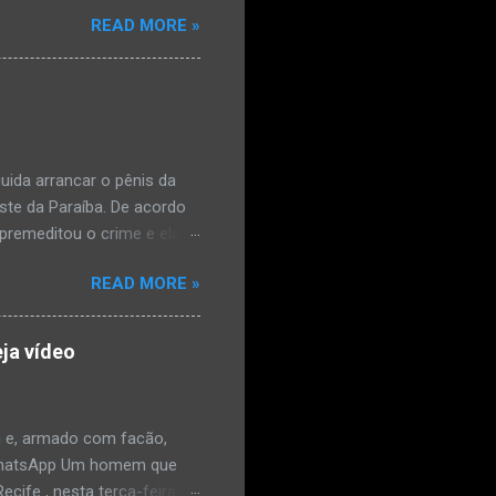
ta. O Boletim de
READ MORE »
édica, a vítima estava
l e vaginal. Os pais
ais de mal-estar. Segundo
úde, na segunda-feira pela
a na zona rural do
mesmo com o atendimento
ida arrancar o pênis da
este da Paraíba. De acordo
premeditou o crime e ela
omem. Ao G1, o delegado
READ MORE »
speita também escreveu uma
que o filho mais velho, fruto
 família. Ela já havia
ja vídeo
ênis dele, a mulher ainda
ão genital da vítima dentro
nvolvido. ...
 e, armado com facão,
o/WhatsApp Um homem que
ife , nesta terça-feira