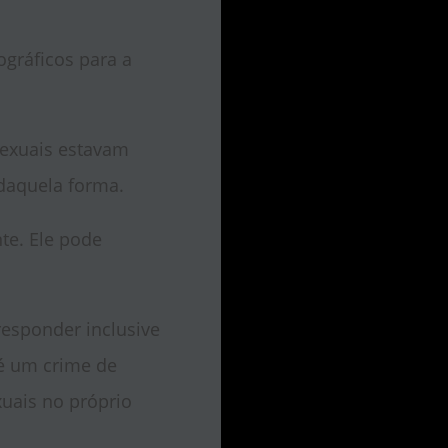
gráficos para a
sexuais estavam
 daquela forma.
te. Ele pode
responder inclusive
 é um crime de
xuais no próprio