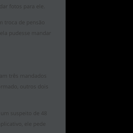
ar fotos para ele.
Em troca de pensão
e ela pudesse mandar
iram três mandados
ormado, outros dois
 um suspeito de 48
icativo, ele pede