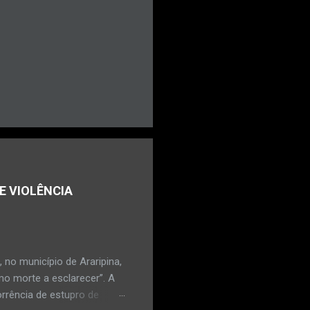
E VIOLÊNCIA
no município de Araripina,
mo morte a esclarecer”. A
orrência de estupro de