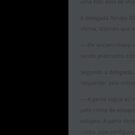
uma foto dela de shor
A delegada Renata Ri
vítima, dizendo que e
— Ele encaminhava ví
sendo praticados com
Segundo a delegada, 
responder pelo crime
— A gente segue as in
pelo crime de estupr
estupro. A partir do 
corpo, isso configura