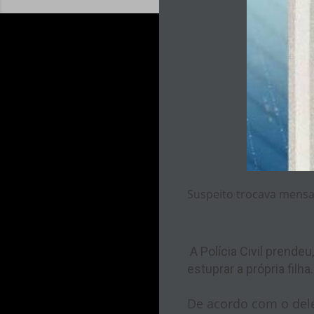
Suspeito trocava mensa
A Polícia Civil prendeu
estuprar a própria filha.
De acordo com o dele