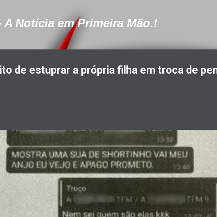
Pular para o conteúdo principal
- A Notícia em Primeira Mão.!
to de estuprar a própria filha em troca de pe