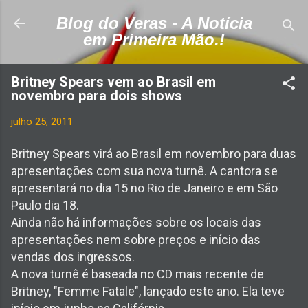
Pular para o conteúdo principal
Blog do Veras - A Notícia
em Primeira Mão.!
Britney Spears vem ao Brasil em
novembro para dois shows
julho 25, 2011
Britney Spears virá ao Brasil em novembro para duas
apresentações com sua nova turnê. A cantora se
apresentará no dia 15 no Rio de Janeiro e em São
Paulo dia 18.
Ainda não há informações sobre os locais das
apresentações nem sobre preços e início das
vendas dos ingressos.
A nova turnê é baseada no CD mais recente de
Britney, "Femme Fatale", lançado este ano. Ela teve