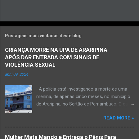
Postagens mais visitadas deste blog
CRIANÇA MORRE NA UPA DE ARARIPINA
APÓS DAR ENTRADA COM SINAIS DE
VIOLÊNCIA SEXUAL
abril 09, 2024
A polícia está investigando a morte de uma
menina, de apenas cinco meses, no município
de Araripina, no Sertão de Pernambuco. O caso
foi registrado pela Polícia Militar (PM) “como
READ MORE »
morte a esclarecer”. A PM diz que, na segunda-
feira (8), foi acionada para verificar uma
possível ocorrência de estupro de vulnerável,
Mulher Mata Marido e Entrega o Pênis Para