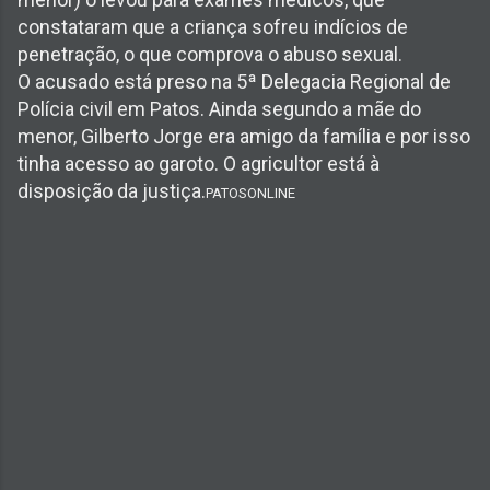
constataram que a criança sofreu indícios de
penetração, o que comprova o abuso sexual.
O acusado está preso na 5ª Delegacia Regional de
Polícia civil em Patos. Ainda segundo a mãe do
menor, Gilberto Jorge era amigo da família e por isso
tinha acesso ao garoto. O agricultor está à
disposição da justiça.
PATOSONLINE
C
o
m
e
n
t
á