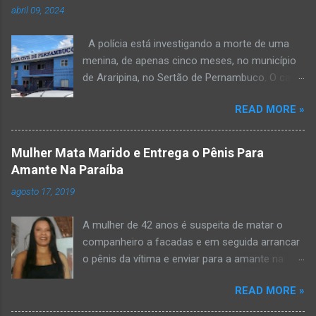
abril 09, 2024
A polícia está investigando a morte de uma
menina, de apenas cinco meses, no município
de Araripina, no Sertão de Pernambuco. O caso
foi registrado pela Polícia Militar (PM) “como
READ MORE »
morte a esclarecer”. A PM diz que, na segunda-
feira (8), foi acionada para verificar uma
possível ocorrência de estupro de vulnerável,
Mulher Mata Marido e Entrega o Pênis Para
na UPA da cidade, mas ao chegar ao local a
Amante Na Paraíba
criança já estava morta. O Boletim de
agosto 17, 2019
Ocorrências da PM mostra que, segundo
informações passadas pela equipe médica, a
A mulher de 42 anos é suspeita de matar o
vítima estava com um quadro de desidratação
companheiro a facadas e em seguida arrancar
e desnutrição, além de apresentar ruptura anal
o pênis da vítima e enviar para a amante na
e vaginal. Os pais informaram que a criança
noite da quinta-feira (15), em Areial, no Agreste
estava apresentando, desde sábado (6), alguns
READ MORE »
da Paraíba. De acordo com o G1, o delegado
sinais de mal-estar. Segundo a PM, os pais só
Kelsen Vasconcelos, responsável pelo caso, a
levaram a menina para UPA após uma piora no