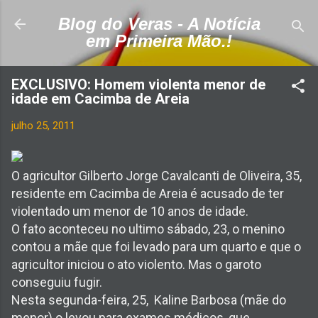
Pular para o conteúdo principal
Blog do Veras - A Notícia
em Primeira Mão.!
EXCLUSIVO: Homem violenta menor de
idade em Cacimba de Areia
julho 25, 2011
O agricultor Gilberto Jorge Cavalcanti de Oliveira, 35,
residente em Cacimba de Areia é acusado de ter
violentado um menor de 10 anos de idade.
O fato aconteceu no ultimo sábado, 23, o menino
contou a mãe que foi levado para um quarto e que o
agricultor iniciou o ato violento. Mas o garoto
conseguiu fugir.
Nesta segunda-feira, 25, Kaline Barbosa (mãe do
menor) o levou para exames médicos, que