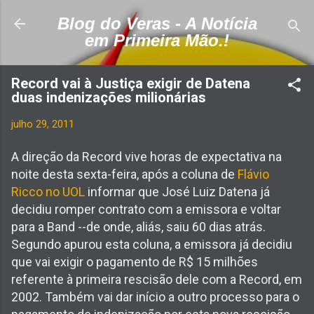
Pular para o conteúdo principal
Blog do Veras - A Notícia
em Primeira Mão.!
Record vai à Justiça exigir de Datena
duas indenizações milionárias
julho 29, 2011
A direção da Record vive horas de expectativa na
noite desta sexta-feira, após a coluna de
Flávio
Ricco no UOL
informar que José Luiz Datena já
decidiu romper contrato com a emissora e voltar
para a Band --de onde, aliás, saiu 60 dias atrás.
Segundo apurou esta coluna, a emissora já decidiu
que vai exigir o pagamento de R$ 15 milhões
referente à primeira rescisão dele com a Record, em
2002. Também vai dar início a outro processo para o