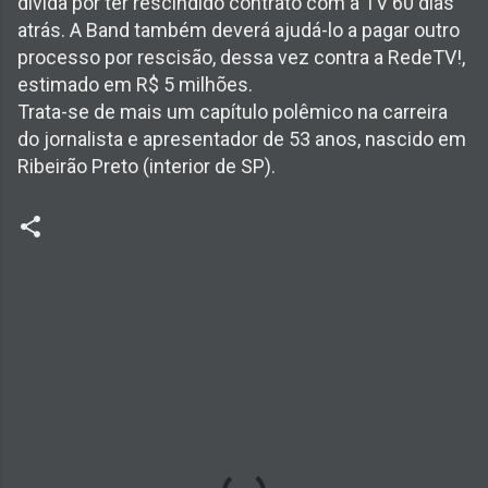
dívida por ter rescindido contrato com a TV 60 dias
atrás. A Band também deverá ajudá-lo a pagar outro
processo por rescisão, dessa vez contra a RedeTV!,
estimado em R$ 5 milhões.
Trata-se de mais um capítulo polêmico na carreira
do jornalista e apresentador de 53 anos, nascido em
Ribeirão Preto (interior de SP).
C
o
m
e
n
t
á