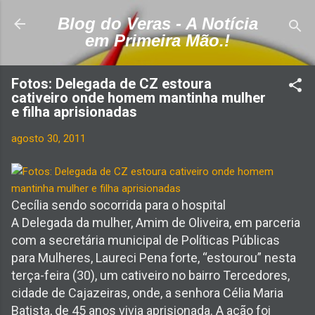
Pular para o conteúdo principal
Blog do Veras - A Notícia
em Primeira Mão.!
Fotos: Delegada de CZ estoura
cativeiro onde homem mantinha mulher
e filha aprisionadas
agosto 30, 2011
Cecília sendo socorrida para o hospital
A Delegada da mulher, Amim de Oliveira, em parceria
com a secretária municipal de Políticas Públicas
para Mulheres, Laureci Pena forte, “estourou” nesta
terça-feira (30), um cativeiro no bairro Tercedores,
cidade de Cajazeiras, onde, a senhora Célia Maria
Batista, de 45 anos vivia aprisionada. A ação foi