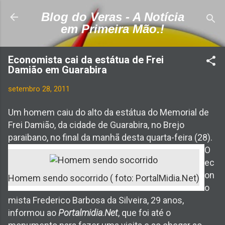
Pular para o conteúdo principal
Blog do Veras - A Notícia
em Primeira Mão.!
Economista cai da estátua de Frei
Damião em Guarabira
setembro 28, 2011
Um homem caiu do alto da estátua do Memorial de
Frei Damião, da cidade de Guarabira, no Brejo
paraibano, no final da manhã desta quarta-feira (28).
O
ec
on
Homem sendo socorrido ( foto: PortalMidia.Net)
o
mista Frederico Barbosa da Silveira, 29 anos,
informou ao
Portalmidia.Net
, que foi até o