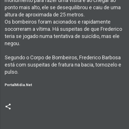
monumento para fazer uma visita e ao chegar ao
ponto mais alto, ele se desequilibrou e caiu de uma
altura de aproximada de 25 metros.
Os bombeiros foram acionados e rapidamente
socorreram a vítima. Há suspeitas de que Frederico
teria se jogado numa tentativa de suicídio, mas ele
negou.
Segundo o Corpo de Bombeiros, Frederico Barbosa
está com suspeitas de fratura na bacia, tornozelo e
pulso.
PortalMidia.Net
C
o