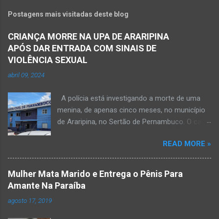
Postagens mais visitadas deste blog
CRIANÇA MORRE NA UPA DE ARARIPINA
APÓS DAR ENTRADA COM SINAIS DE
VIOLÊNCIA SEXUAL
abril 09, 2024
A polícia está investigando a morte de uma
menina, de apenas cinco meses, no município
de Araripina, no Sertão de Pernambuco. O caso
foi registrado pela Polícia Militar (PM) “como
READ MORE »
morte a esclarecer”. A PM diz que, na segunda-
feira (8), foi acionada para verificar uma
possível ocorrência de estupro de vulnerável,
Mulher Mata Marido e Entrega o Pênis Para
na UPA da cidade, mas ao chegar ao local a
Amante Na Paraíba
criança já estava morta. O Boletim de
agosto 17, 2019
Ocorrências da PM mostra que, segundo
informações passadas pela equipe médica, a