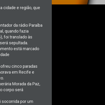
 cidade e região, que
entador da rádio Paraíba
al, quando fazia
, foi translado às
 será sepultada.
tamento está marcado
idade
sofreu cinco paradas
 morava em Recife e
o.
erária Morada da Paz,
 o corpo será
i socorrida por um