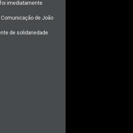
 foi imediatamente
de Comunicação de João
nte de solidariedade