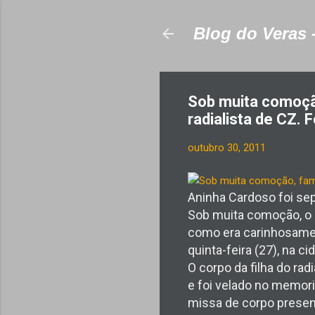
Blog do Veras 
Sob muita comoção
radialista de CZ. 
outubro 30, 2011
Aninha Cardoso foi sep
Sob muita comoção, o e
como era carinhosamen
quinta-feira (27), na c
O corpo da filha do ra
e foi velado no memori
missa de corpo presen