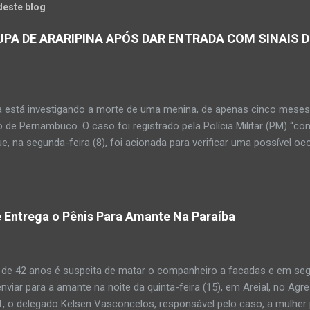
deste blog
PA DE ARARIPINA APÓS DAR ENTRADA COM SINAIS D
a está investigando a morte de uma menina, de apenas cinco meses, 
 de Pernambuco. O caso foi registrado pela Polícia Militar (PM) “co
e, na segunda-feira (8), foi acionada para verificar uma possível oc
l, na UPA da cidade, mas ao chegar ao local a criança já estava mor
ias da PM mostra que, segundo informações passadas pela equipe m
adro de desidratação e desnutrição, além de apresentar ruptura ana
am que a criança estava apresentando, desde sábado (6), alguns sin
 Entrega o Pênis Para Amante Na Paraíba
 pais só levaram a menina para UPA após uma piora no estado de sa
ara que fosse prestado o devido atendimento médico. A família mor
o. A criança chegou no local com vida, porém muito debilitada, e 
 de 42 anos é suspeita de matar o companheiro a facadas e em segu
aleceu. O...
enviar para a amante na noite da quinta-feira (15), em Areial, no Agr
, o delegado Kelsen Vasconcelos, responsável pelo caso, a mulher 