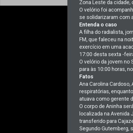
Zona Leste da cidade, 
O velório foi acompanh
se solidarizaram com a
Entenda o caso
A filha do radialista, 
FM, que faleceu na noi
exercício em uma acade
17:00 desta sexta -fei
O velório da jovem no
para às 10:00 horas, n
Fatos
Ana Carolina Cardoso,
respiratórias, enquant
atuava como gerente d
O corpo de Aninha será
localizada na Avenida 
transferido para Cajaz
Segundo Gutemberg, sua