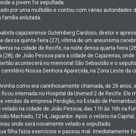
onde a jovem foi sepultada.
ado por uma multidão e contou com várias autoridades da
 família enlutada.
jornalista cajazeirense Gutemberg Cardoso, diretor e apres
te dessa quinta-feira (27), vítima de um aneurisma cerebr
mia na cidade de Recife, na noite dessa quarta-feira (26)
ra (28), de João Pessoa para a cidade de Cajazeiras, onde
 Sertão acontecerá no memorial São Sebastião e o sepul
o cemitério Nossa Senhora Aparecida, na Zona Leste da c
 Aninha como era carinhosamente chamada, de 26 anos, 
o ficou internada no Hospital da Unimed 2 de Recife. Ele
e vendas da empresa Perdigão, no Estado de Pernambuc
 velado na cidade de João Pessoa, das 11h às 16h na Fun
João Machado, 1214, Jaguaribe. Após o velório na Capital,
eiras onde será novamente velado e sepultado.
 filha fazia exercícios e passou mal. Imediatamente fo