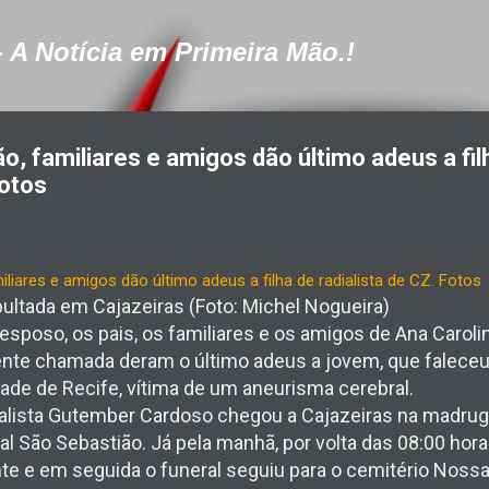
Pular para o conteúdo principal
- A Notícia em Primeira Mão.!
, familiares e amigos dão último adeus a fil
Fotos
ultada em Cajazeiras (Foto: Michel Nogueira)
sposo, os pais, os familiares e os amigos de Ana Caroli
te chamada deram o último adeus a jovem, que faleceu
idade de Recife, vítima de um aneurisma cerebral.
dialista Gutember Cardoso chegou a Cajazeiras na madru
al São Sebastião. Já pela manhã, por volta das 08:00 hor
te e em seguida o funeral seguiu para o cemitério Nossa