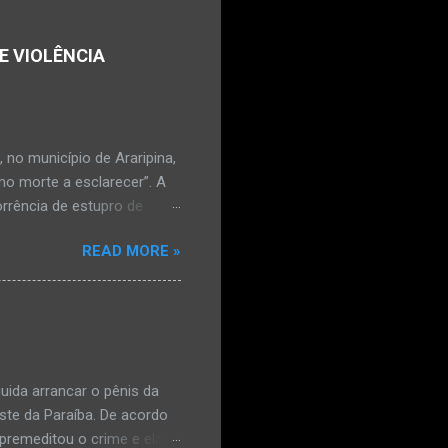
E VIOLÊNCIA
no município de Araripina,
mo morte a esclarecer”. A
orrência de estupro de
ta. O Boletim de
READ MORE »
édica, a vítima estava
l e vaginal. Os pais
ais de mal-estar. Segundo
úde, na segunda-feira pela
a na zona rural do
mesmo com o atendimento
ida arrancar o pênis da
este da Paraíba. De acordo
premeditou o crime e ela