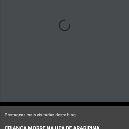
n
t
á
r
i
o
s
Postagens mais visitadas deste blog
CRIANÇA MORRE NA UPA DE ARARIPINA