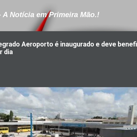
Pular para o conteúdo principal
- A Notícia em Primeira Mão.!
egrado Aeroporto é inaugurado e deve benefi
r dia