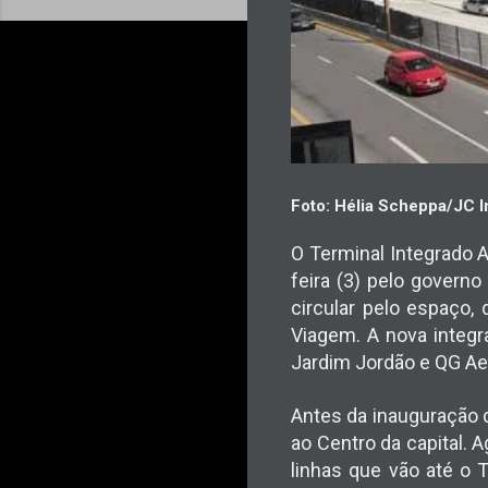
Foto: Hélia Scheppa/JC
O Terminal Integrado A
feira (3) pelo governo
circular pelo espaço,
Viagem. A nova integr
Jardim Jordão e QG Ae
Antes da inauguração do
ao Centro da capital. 
linhas que vão até o T