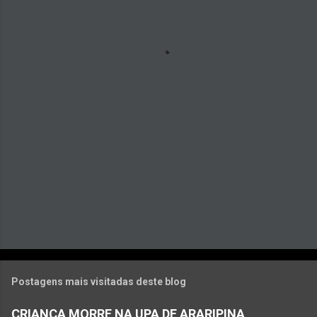
n
t
á
r
i
o
s
Postagens mais visitadas deste blog
CRIANÇA MORRE NA UPA DE ARARIPINA