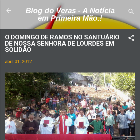
Pular para o conteúdo principal
Blog do Veras - A Notícia
em Primeira Mão.!
O DOMINGO DE RAMOS NO SANTUÁRIO
DE NOSSA SENHORA DE LOURDES EM
SOLIDÃO
abril 01, 2012