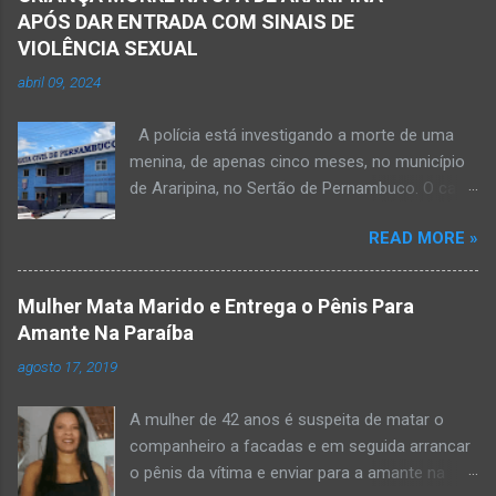
APÓS DAR ENTRADA COM SINAIS DE
VIOLÊNCIA SEXUAL
abril 09, 2024
A polícia está investigando a morte de uma
menina, de apenas cinco meses, no município
de Araripina, no Sertão de Pernambuco. O caso
foi registrado pela Polícia Militar (PM) “como
READ MORE »
morte a esclarecer”. A PM diz que, na segunda-
feira (8), foi acionada para verificar uma
possível ocorrência de estupro de vulnerável,
Mulher Mata Marido e Entrega o Pênis Para
na UPA da cidade, mas ao chegar ao local a
Amante Na Paraíba
criança já estava morta. O Boletim de
agosto 17, 2019
Ocorrências da PM mostra que, segundo
informações passadas pela equipe médica, a
A mulher de 42 anos é suspeita de matar o
vítima estava com um quadro de desidratação
companheiro a facadas e em seguida arrancar
e desnutrição, além de apresentar ruptura anal
o pênis da vítima e enviar para a amante na
e vaginal. Os pais informaram que a criança