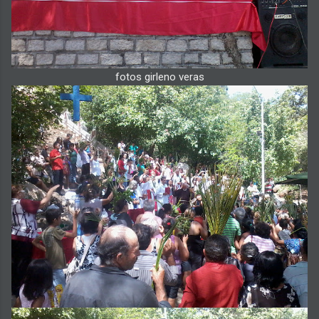
fotos girleno veras