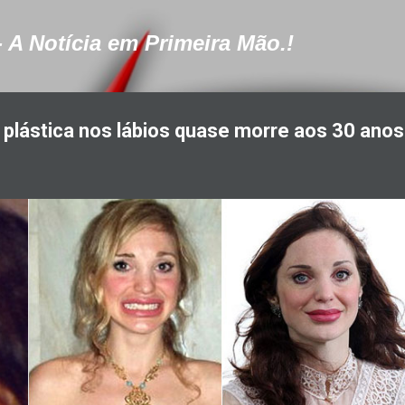
Pular para o conteúdo principal
- A Notícia em Primeira Mão.!
 plástica nos lábios quase morre aos 30 anos