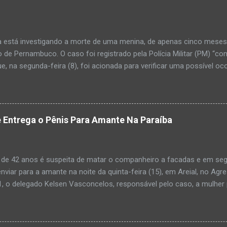
a está investigando a morte de uma menina, de apenas cinco meses, 
 de Pernambuco. O caso foi registrado pela Polícia Militar (PM) “co
e, na segunda-feira (8), foi acionada para verificar uma possível oc
l, na UPA da cidade, mas ao chegar ao local a criança já estava mor
ias da PM mostra que, segundo informações passadas pela equipe m
adro de desidratação e desnutrição, além de apresentar ruptura ana
am que a criança estava apresentando, desde sábado (6), alguns sin
 Entrega o Pênis Para Amante Na Paraíba
 pais só levaram a menina para UPA após uma piora no estado de sa
ara que fosse prestado o devido atendimento médico. A família mor
o. A criança chegou no local com vida, porém muito debilitada, e 
 de 42 anos é suspeita de matar o companheiro a facadas e em segu
aleceu. O...
enviar para a amante na noite da quinta-feira (15), em Areial, no Agr
, o delegado Kelsen Vasconcelos, responsável pelo caso, a mulher 
to a uma vizinha que mandou amolar a faca utilizada para matar o h
 manhã desta sexta-feira (16), que antes de cometer o crime, a su
ntregou para o filho mais velho, de 18 anos. “Na carta ela pede para 