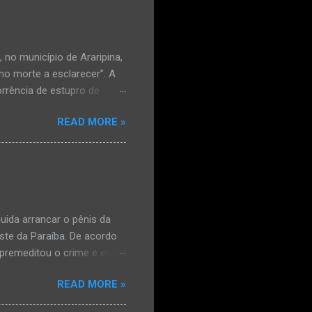
no município de Araripina,
mo morte a esclarecer”. A
orrência de estupro de
ta. O Boletim de
READ MORE »
édica, a vítima estava
l e vaginal. Os pais
ais de mal-estar. Segundo
úde, na segunda-feira pela
a na zona rural do
mesmo com o atendimento
ida arrancar o pênis da
este da Paraíba. De acordo
premeditou o crime e ela
omem. Ao G1, o delegado
READ MORE »
speita também escreveu uma
que o filho mais velho, fruto