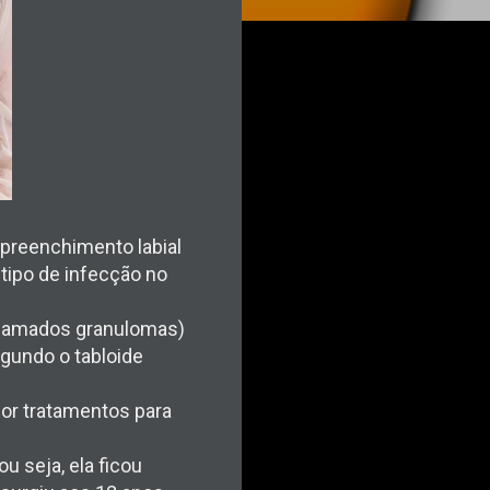
 preenchimento labial
tipo de infecção no
chamados granulomas)
segundo o tabloide
 por tratamentos para
 seja, ela ficou