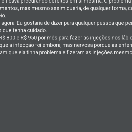
e ficava procurando defeitos em si mesma. O problema 
entos, mas mesmo assim queria, de qualquer forma, con
io.
agora. Eu gostaria de dizer para qualquer pessoa que p
s que tenha cuidado.
 R$ 800 e R$ 950 por mês para fazer as injeções nos lábios
rque a infecção foi embora, mas nervosa porque as enfer
aram que ela tinha problema e fizeram as injeções mesm