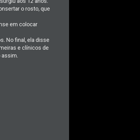
surgiu aos 12 anos.
sertar o rosto, que
ense em colocar
. No final, ela disse
meiras e clínicos de
o assim.