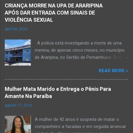
CRIANÇA MORRE NA UPA DE ARARIPINA
APÓS DAR ENTRADA COM SINAIS DE
VIOLÊNCIA SEXUAL
abril 09, 2024
A polícia está investigando a morte de uma
menina, de apenas cinco meses, no município
de Araripina, no Sertão de Pernambuco. O caso
foi registrado pela Polícia Militar (PM) “como
READ MORE »
morte a esclarecer”. A PM diz que, na segunda-
feira (8), foi acionada para verificar uma
possível ocorrência de estupro de vulnerável,
Mulher Mata Marido e Entrega o Pênis Para
na UPA da cidade, mas ao chegar ao local a
Amante Na Paraíba
criança já estava morta. O Boletim de
agosto 17, 2019
Ocorrências da PM mostra que, segundo
informações passadas pela equipe médica, a
A mulher de 42 anos é suspeita de matar o
vítima estava com um quadro de desidratação
companheiro a facadas e em seguida arrancar
e desnutrição, além de apresentar ruptura anal