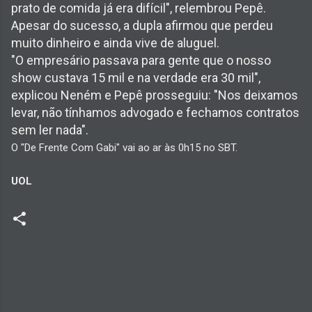
prato de comida já era difícil", relembrou Pepê.
Apesar do sucesso, a dupla afirmou que perdeu
muito dinheiro e ainda vive de aluguel.
"O empresário passava para gente que o nosso
show custava 15 mil e na verdade era 30 mil",
explicou Neném e Pepê prosseguiu: "Nos deixamos
levar, não tínhamos advogado e fechamos contratos
sem ler nada".
O "De Frente Com Gabi" vai ao ar às 0h15 no SBT.
UOL
C
o
m
e