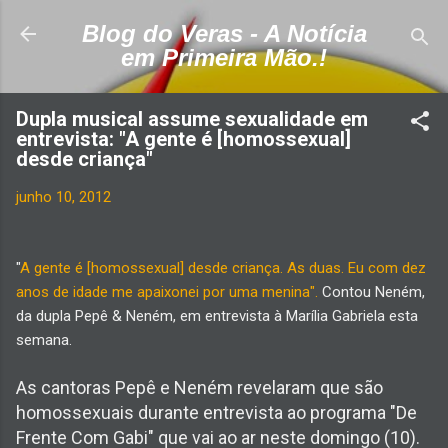
Pular para o conteúdo principal
Blog do Veras - A Notícia
em Primeira Mão.!
Dupla musical assume sexualidade em
entrevista: "A gente é [homossexual]
desde criança"
junho 10, 2012
"
A gente é [homossexual] desde criança. As duas. Eu com dez
anos de idade me apaixonei por uma menina".
C
ontou Neném,
da dupla Pepê & Neném, em entrevista à Marília Gabriela esta
semana.
As cantoras Pepê e Neném revelaram que são
homossexuais durante entrevista ao programa "De
Frente Com Gabi" que vai ao ar neste domingo (10).