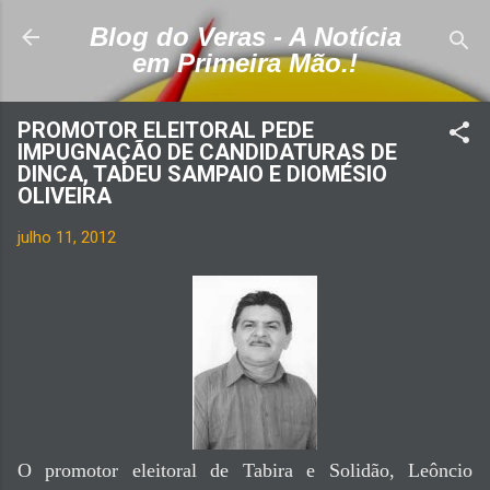
Pular para o conteúdo principal
Blog do Veras - A Notícia
em Primeira Mão.!
PROMOTOR ELEITORAL PEDE
IMPUGNAÇÃO DE CANDIDATURAS DE
DINCA, TADEU SAMPAIO E DIOMÉSIO
OLIVEIRA
julho 11, 2012
O promotor eleitoral de Tabira e Solidão, Leôncio