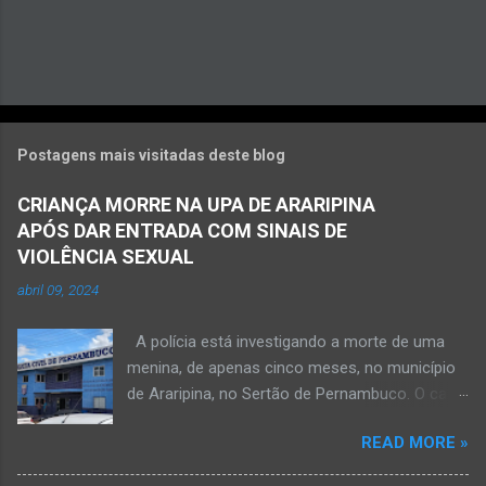
Postagens mais visitadas deste blog
CRIANÇA MORRE NA UPA DE ARARIPINA
APÓS DAR ENTRADA COM SINAIS DE
VIOLÊNCIA SEXUAL
abril 09, 2024
A polícia está investigando a morte de uma
menina, de apenas cinco meses, no município
de Araripina, no Sertão de Pernambuco. O caso
foi registrado pela Polícia Militar (PM) “como
READ MORE »
morte a esclarecer”. A PM diz que, na segunda-
feira (8), foi acionada para verificar uma