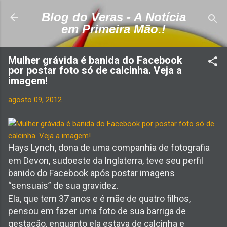
Pular para o conteúdo principal
Blog do Veras - A Notícia
em Primeira Mão.!
Mulher grávida é banida do Facebook
por postar foto só de calcinha. Veja a
imagem!
agosto 09, 2012
Hays Lynch, dona de uma companhia de fotografia
em Devon, sudoeste da Inglaterra, teve seu perfil
banido do Facebook após postar imagens
“sensuais” de sua gravidez.
Ela, que tem 37 anos e é mãe de quatro filhos,
pensou em fazer uma foto de sua barriga de
gestação, enquanto ela estava de calcinha e