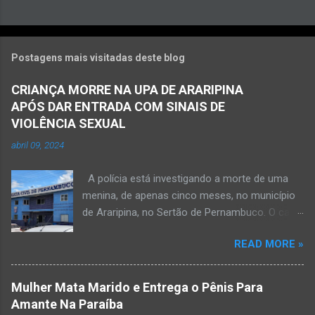
Postagens mais visitadas deste blog
CRIANÇA MORRE NA UPA DE ARARIPINA
APÓS DAR ENTRADA COM SINAIS DE
VIOLÊNCIA SEXUAL
abril 09, 2024
A polícia está investigando a morte de uma
menina, de apenas cinco meses, no município
de Araripina, no Sertão de Pernambuco. O caso
foi registrado pela Polícia Militar (PM) “como
READ MORE »
morte a esclarecer”. A PM diz que, na segunda-
feira (8), foi acionada para verificar uma
possível ocorrência de estupro de vulnerável,
Mulher Mata Marido e Entrega o Pênis Para
na UPA da cidade, mas ao chegar ao local a
Amante Na Paraíba
criança já estava morta. O Boletim de