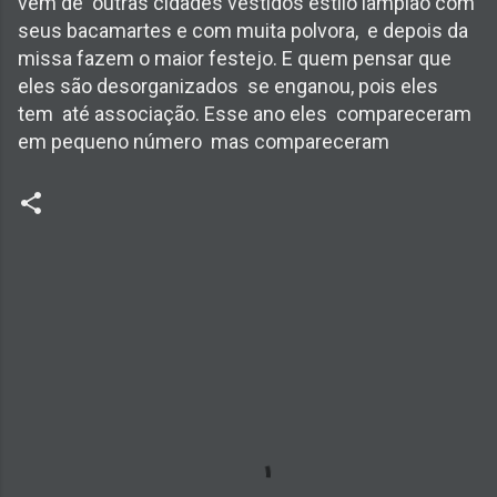
vem de outras cidades vestidos estilo lampião com
seus bacamartes e com muita polvora, e depois da
missa fazem o maior festejo. E quem pensar que
eles são desorganizados se enganou, pois eles
tem até associação. Esse ano eles compareceram
em pequeno número mas compareceram
C
o
m
e
n
t
á
r