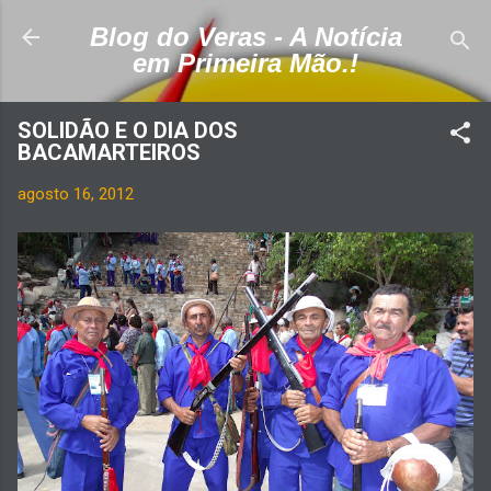
Pular para o conteúdo principal
Blog do Veras - A Notícia
em Primeira Mão.!
SOLIDÃO E O DIA DOS
BACAMARTEIROS
agosto 16, 2012