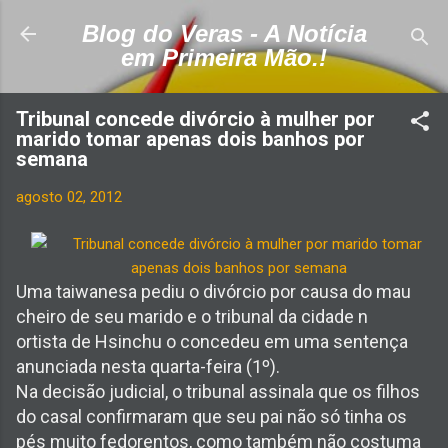
Pular para o conteúdo principal
Blog do Veras - A Notícia
em Primeira Mão.!
Tribunal concede divórcio à mulher por
marido tomar apenas dois banhos por
semana
agosto 02, 2012
Uma taiwanesa pediu o divórcio por causa do mau
cheiro de seu marido e o tribunal da cidade n
ortista de Hsinchu o concedeu em uma sentença
anunciada nesta quarta-feira (1º).
Na decisão judicial, o tribunal assinala que os filhos
do casal confirmaram que seu pai não só tinha os
pés muito fedorentos, como também não costuma