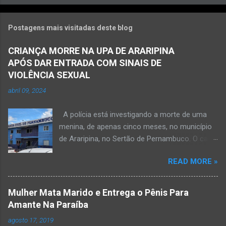
Postagens mais visitadas deste blog
CRIANÇA MORRE NA UPA DE ARARIPINA
APÓS DAR ENTRADA COM SINAIS DE
VIOLÊNCIA SEXUAL
abril 09, 2024
A polícia está investigando a morte de uma
menina, de apenas cinco meses, no município
de Araripina, no Sertão de Pernambuco. O caso
foi registrado pela Polícia Militar (PM) “como
READ MORE »
morte a esclarecer”. A PM diz que, na segunda-
feira (8), foi acionada para verificar uma
possível ocorrência de estupro de vulnerável,
Mulher Mata Marido e Entrega o Pênis Para
na UPA da cidade, mas ao chegar ao local a
Amante Na Paraíba
criança já estava morta. O Boletim de
agosto 17, 2019
Ocorrências da PM mostra que, segundo