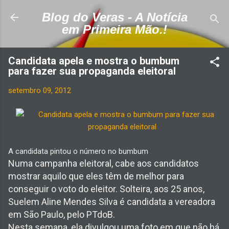
Pular para o conteúdo principal
Blog do Veras - A Notícia
em Primeira Mão.!
Candidata apela e mostra o bumbum
para fazer sua propaganda eleitoral
setembro 09, 2012
A candidata pintou o número no bumbum
Numa campanha eleitoral, cabe aos candidatos
mostrar aquilo que eles têm de melhor para
conseguir o voto do eleitor. Solteira, aos 25 anos,
Suelem Aline Mendes Silva é candidata a vereadora
em São Paulo, pelo PTdoB.
Nesta semana, ela divulgou uma foto em que não há