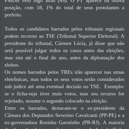
PMDB vem logo atrás (49). O PT aparece na oitava
posição, com 18, 1% do total de seus postulantes a
prefeito.
Todos os candidatos barrados pelos tribunais regionais
podem recorrer ao TSE (Tribunal Superior Eleitoral). A
presidente do tribunal, Cármen Lúcia, já disse que não
será possível julgar todos os casos antes das eleições,
mas sim até o final do ano, antes da diplomação dos
eleitos.
Os nomes barrados pelos TREs irão aparecer nas urnas
eletrônicas, mas todos os seus votos serão considerados
sub judice até uma eventual decisão no TSE. Exemplo:
se o ficha-suja tiver mais votos, mas seu recurso for
rejeitado, assume o segundo colocado na eleição.
Entre os barrados, destacam-se o ex-presidente da
Câmara dos Deputados Severino Cavalcanti (PP-PE) e a
ex-governadora Rosinha Garotinho (PR-RJ). A maioria