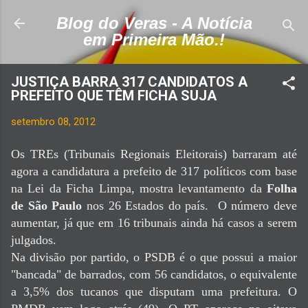
Pular para o conteúdo principal
Blog do Veras - A Notícia
em Primeira Mão.!
JUSTIÇA BARRA 317 CANDIDATOS A
PREFEITO QUE TÊM FICHA SUJA
setembro 08, 2012
Os TREs (Tribunais Regionais Eleitorais) barraram até
agora a candidatura a prefeito de 317 políticos com base
na Lei da Ficha Limpa, mostra levantamento da
Folha
de São Paulo
nos 26 Estados do país. O número deve
aumentar, já que em 16 tribunais ainda há casos a serem
julgados.
Na divisão por partido, o PSDB é o que possui a maior
"bancada" de barrados, com 56 candidatos, o equivalente
a 3,5% dos tucanos que disputam uma prefeitura. O