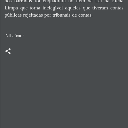
dos barrados foi enquadrara no item da Lei da Ficha
Limpa que torna inelegível aqueles que tiveram contas
públicas rejeitadas por tribunais de contas
.
Nill Júnior
C
o
m
e
n
t
á
r