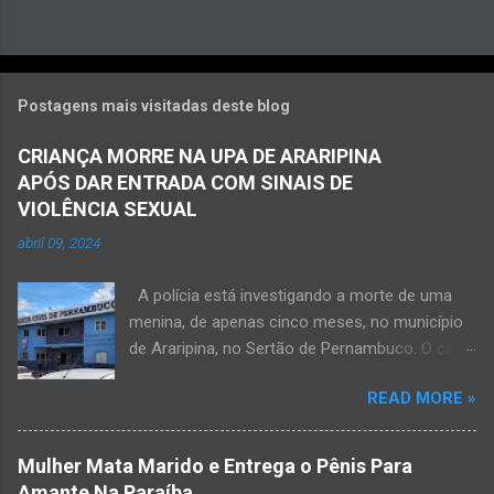
Postagens mais visitadas deste blog
CRIANÇA MORRE NA UPA DE ARARIPINA
APÓS DAR ENTRADA COM SINAIS DE
VIOLÊNCIA SEXUAL
abril 09, 2024
A polícia está investigando a morte de uma
menina, de apenas cinco meses, no município
de Araripina, no Sertão de Pernambuco. O caso
foi registrado pela Polícia Militar (PM) “como
READ MORE »
morte a esclarecer”. A PM diz que, na segunda-
feira (8), foi acionada para verificar uma
possível ocorrência de estupro de vulnerável,
Mulher Mata Marido e Entrega o Pênis Para
na UPA da cidade, mas ao chegar ao local a
Amante Na Paraíba