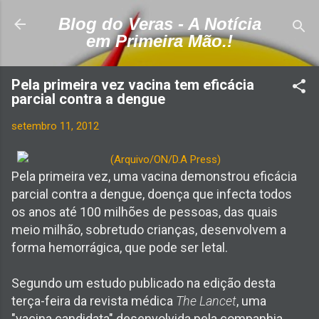
Pular para o conteúdo principal
Blog do Veras - A Notícia
em Primeira Mão.!
Pela primeira vez vacina tem eficácia
parcial contra a dengue
setembro 11, 2012
Pela primeira vez, uma vacina de
monstrou eficácia
parcial contra a dengue, doença que infecta todos
os anos até 100 milhões de pessoas, das quais
meio milhão, sobretudo crianças, desenvolvem a
forma hemorrágica, que pode ser letal.
Segundo um estudo publicado na edição desta
terça-feira da revista médica
The Lancet
, uma
"vacina candidata" desenvolvida pela companhia