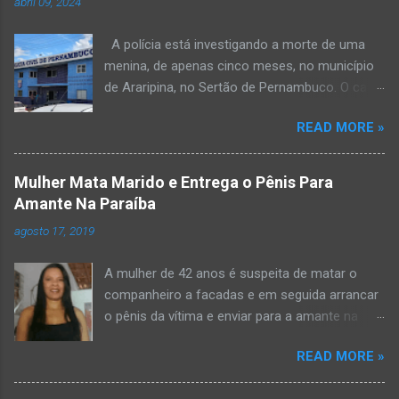
abril 09, 2024
A polícia está investigando a morte de uma
menina, de apenas cinco meses, no município
de Araripina, no Sertão de Pernambuco. O caso
foi registrado pela Polícia Militar (PM) “como
READ MORE »
morte a esclarecer”. A PM diz que, na segunda-
feira (8), foi acionada para verificar uma
possível ocorrência de estupro de vulnerável,
Mulher Mata Marido e Entrega o Pênis Para
na UPA da cidade, mas ao chegar ao local a
Amante Na Paraíba
criança já estava morta. O Boletim de
agosto 17, 2019
Ocorrências da PM mostra que, segundo
informações passadas pela equipe médica, a
A mulher de 42 anos é suspeita de matar o
vítima estava com um quadro de desidratação
companheiro a facadas e em seguida arrancar
e desnutrição, além de apresentar ruptura anal
o pênis da vítima e enviar para a amante na
e vaginal. Os pais informaram que a criança
noite da quinta-feira (15), em Areial, no Agreste
estava apresentando, desde sábado (6), alguns
READ MORE »
da Paraíba. De acordo com o G1, o delegado
sinais de mal-estar. Segundo a PM, os pais só
Kelsen Vasconcelos, responsável pelo caso, a
levaram a menina para UPA após uma piora no