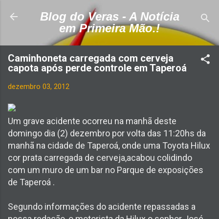
Pular para o conteúdo principal
Blog do Veras - A Notícia
em Primeira Mão.!
Caminhoneta carregada com cerveja
capota após perde controle em Taperoá
dezembro 03, 2012
Um grave acidente ocorreu na manhã deste
domingo dia (2) dezembro por volta das 11:20hs da
manhã na cidade de Taperoá, onde uma Toyota Hilux
cor prata carregada de cerveja,acabou colidindo
com um muro de um bar no Parque de exposições
de Taperoá .
Segundo informações do acidente repassadas a
nossa redação ,o motorista da Hilux o senhor José