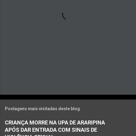
á
r
i
o
s
Postagens mais visitadas deste blog
CRIANÇA MORRE NA UPA DE ARARIPINA
APÓS DAR ENTRADA COM SINAIS DE