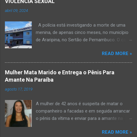
VIOLÊNCIA SEXUAL
abril 09, 2024
A polícia está investigando a morte de uma
menina, de apenas cinco meses, no município
de Araripina, no Sertão de Pernambuco. O caso
foi registrado pela Polícia Militar (PM) “como
READ MORE »
morte a esclarecer”. A PM diz que, na segunda-
feira (8), foi acionada para verificar uma
possível ocorrência de estupro de vulnerável,
Mulher Mata Marido e Entrega o Pênis Para
na UPA da cidade, mas ao chegar ao local a
Amante Na Paraíba
criança já estava morta. O Boletim de
agosto 17, 2019
Ocorrências da PM mostra que, segundo
informações passadas pela equipe médica, a
A mulher de 42 anos é suspeita de matar o
vítima estava com um quadro de desidratação
companheiro a facadas e em seguida arrancar
e desnutrição, além de apresentar ruptura anal
o pênis da vítima e enviar para a amante na
e vaginal. Os pais informaram que a criança
noite da quinta-feira (15), em Areial, no Agreste
estava apresentando, desde sábado (6), alguns
READ MORE »
da Paraíba. De acordo com o G1, o delegado
sinais de mal-estar. Segundo a PM, os pais só