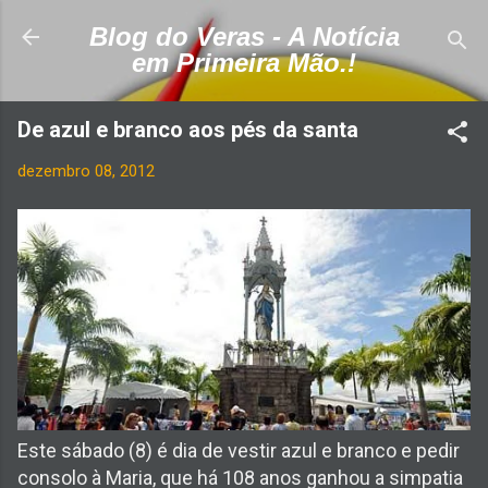
Pular para o conteúdo principal
Blog do Veras - A Notícia
em Primeira Mão.!
De azul e branco aos pés da santa
dezembro 08, 2012
Este sábado (8) é dia de vestir azul e branco e pedir
consolo à Maria, que há 108 anos ganhou a simpatia