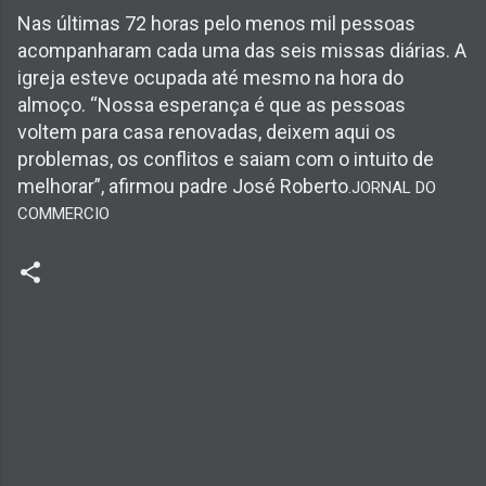
Nas últimas 72 horas pelo menos mil pessoas
acompanharam cada uma das seis missas diárias. A
igreja esteve ocupada até mesmo na hora do
almoço. “Nossa esperança é que as pessoas
voltem para casa renovadas, deixem aqui os
problemas, os conflitos e saiam com o intuito de
melhorar”, afirmou padre José Roberto
.JORNAL DO
COMMERCIO
C
o
m
e
n
t