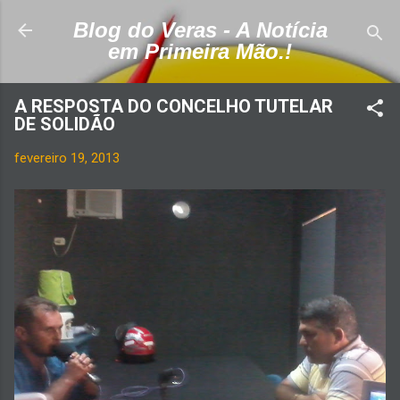
Pular para o conteúdo principal
Blog do Veras - A Notícia
em Primeira Mão.!
A RESPOSTA DO CONCELHO TUTELAR
DE SOLIDÃO
fevereiro 19, 2013