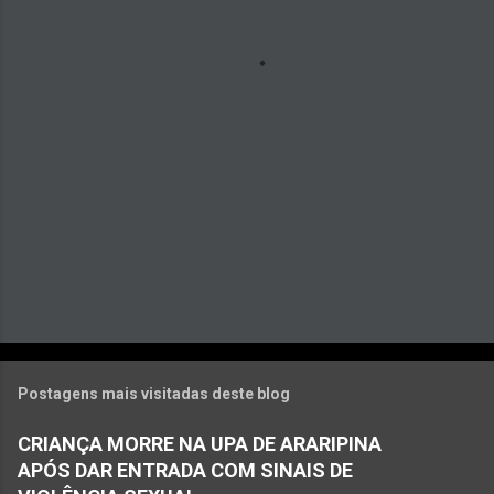
á
r
i
o
s
Postagens mais visitadas deste blog
CRIANÇA MORRE NA UPA DE ARARIPINA
APÓS DAR ENTRADA COM SINAIS DE