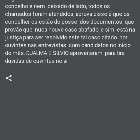
concelho e nem deixado de lado, todos os
chamados foram atendidos, aprova disso é que os
concelheiros estão de posse dos documentos que
provão que nuca houve caso abafado, e sim está na
justi
ç
a para ser resolvido este tal caso citado por
ouvintes nas entrevistas com candidatos no in
í
cio
do m
ê
s. DJALMA E
SILVIO
aproveitaram para tira
d
ú
v
i
das de ouvintes no ar
C
o
m
e
n
t