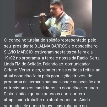
O concelho tutelar de solidão representado pelo
seu presidente DJALMA BARROS e o concelheiro
SILVIO MARCIO estiveram nesta terça-feira dia
19/02 no programa a tarde é nossa da
R
ádio
S
erra
L
inda
FM
de
S
olidão. Falando ao comunicador
G
irleno
V
eras eles, rebatera
m
as críticas feitas ao
atual concelho feita pela população atrav
é
s do
programa
d
a semana passada, onde na ocasião era
entrevistado os candidatos ao concelho, segundo
D
jalma são algumas pessoas que querem
atrapalhar o trabalho do atua
l
concelho. Ainda
segundo ele nunca houve caso abafado no