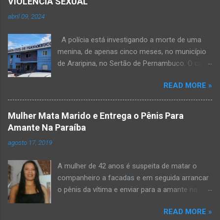
VIOLÊNCIA SEXUAL
abril 09, 2024
A polícia está investigando a morte de uma
menina, de apenas cinco meses, no município
de Araripina, no Sertão de Pernambuco. O caso
foi registrado pela Polícia Militar (PM) “como
READ MORE »
morte a esclarecer”. A PM diz que, na segunda-
feira (8), foi acionada para verificar uma
possível ocorrência de estupro de vulnerável,
Mulher Mata Marido e Entrega o Pênis Para
na UPA da cidade, mas ao chegar ao local a
Amante Na Paraíba
criança já estava morta. O Boletim de
agosto 17, 2019
Ocorrências da PM mostra que, segundo
informações passadas pela equipe médica, a
A mulher de 42 anos é suspeita de matar o
vítima estava com um quadro de desidratação
companheiro a facadas e em seguida arrancar
e desnutrição, além de apresentar ruptura anal
o pênis da vítima e enviar para a amante na
e vaginal. Os pais informaram que a criança
noite da quinta-feira (15), em Areial, no Agreste
estava apresentando, desde sábado (6), alguns
READ MORE »
da Paraíba. De acordo com o G1, o delegado
sinais de mal-estar. Segundo a PM, os pais só