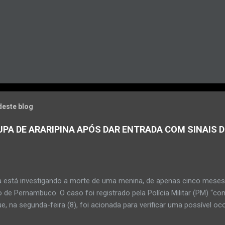
deste blog
PA DE ARARIPINA APÓS DAR ENTRADA COM SINAIS D
a está investigando a morte de uma menina, de apenas cinco meses, 
 de Pernambuco. O caso foi registrado pela Polícia Militar (PM) “co
e, na segunda-feira (8), foi acionada para verificar uma possível oc
l, na UPA da cidade, mas ao chegar ao local a criança já estava mor