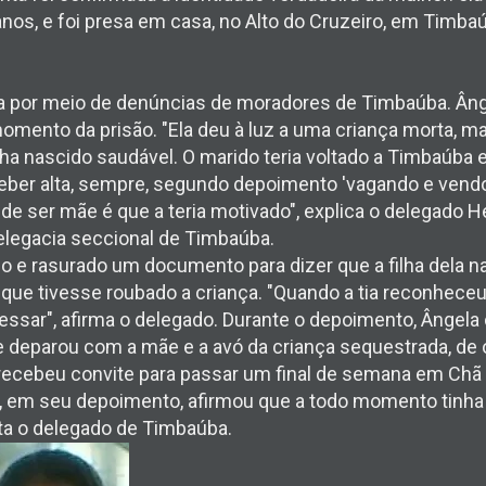
 anos, e foi presa em casa, no Alto do Cruzeiro, em Timb
ela por meio de denúncias de moradores de Timbaúba. Ân
omento da prisão. "Ela deu à luz a uma criança morta, m
ha nascido saudável. O marido teria voltado a Timbaúba e
ceber alta, sempre, segundo depoimento 'vagando e vendo
 de ser mãe é que a teria motivado", explica o delegado H
elegacia seccional de Timbaúba.
o e rasurado um documento para dizer que a filha dela nas
 que tivesse roubado a criança. "Quando a tia reconheceu
ssar", afirma o delegado. Durante o depoimento, Ângel
se deparou com a mãe e a avó da criança sequestrada, de
recebeu convite para passar um final de semana em Chã d
, em seu depoimento, afirmou que a todo momento tinha 
nta o delegado de Timbaúba.