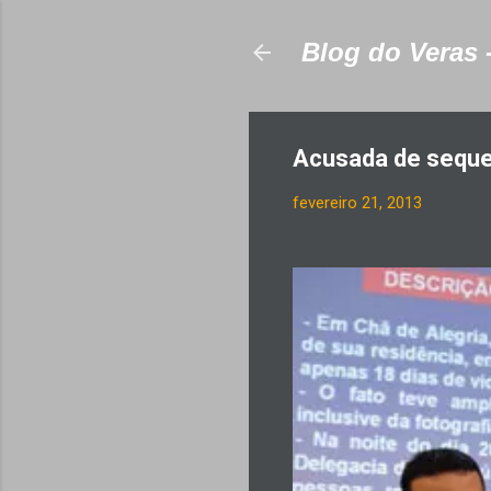
Blog do Veras 
Acusada de seques
fevereiro 21, 2013