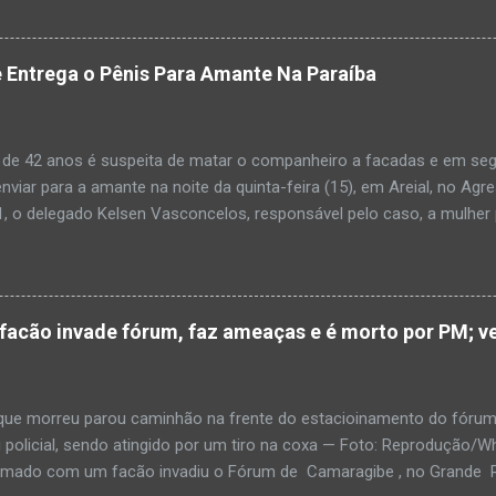
ias da PM mostra que, segundo informações passadas pela equipe m
adro de desidratação e desnutrição, além de apresentar ruptura ana
am que a criança estava apresentando, desde sábado (6), alguns sin
 Entrega o Pênis Para Amante Na Paraíba
 pais só levaram a menina para UPA após uma piora no estado de sa
ara que fosse prestado o devido atendimento médico. A família mor
o. A criança chegou no local com vida, porém muito debilitada, e 
 de 42 anos é suspeita de matar o companheiro a facadas e em segu
aleceu. O...
enviar para a amante na noite da quinta-feira (15), em Areial, no Agr
, o delegado Kelsen Vasconcelos, responsável pelo caso, a mulher 
to a uma vizinha que mandou amolar a faca utilizada para matar o h
 manhã desta sexta-feira (16), que antes de cometer o crime, a su
ntregou para o filho mais velho, de 18 anos. “Na carta ela pede para 
ro relacionamento, deixe os dois irmãos mais novos com parentes da
cão invade fórum, faz ameaças e é morto por PM; ve
ado todo o crime”. Após matar o companheiro a facadas e cortar o p
ado ácido muriático em cima. Depois, a suspeita teria colocado o órg
po e levado até a casa da outra mulher com quem o homem estaria e
e morreu parou caminhão na frente do estacioinamento do fórum
policial, sendo atingido por um tiro na coxa — Foto: Reproduçã
rmado com um facão invadiu o Fórum de Camaragibe , no Grande Rec