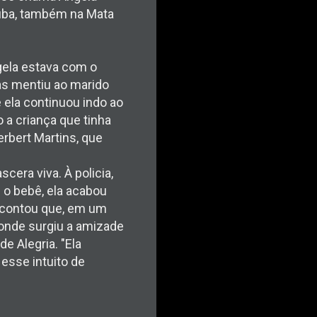
aúba, também na Mata
gela estava com o
as mentiu ao marido
 ela continuou indo ao
 a criança que tinha
erbert Martins, que
cera viva. À policia,
 o bebê, ela acabou
a contou que, em um
 onde surgiu a amizade
e Alegria. "Ela
esse intuito de