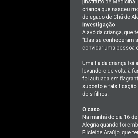
[Instituto de Medicina
criança que nasceu mor
delegado de Chã de Ale
Investigação
A avó da criança, que 
"Elas se conheceram so
convidar uma pessoa de
Uma tia da criança foi
levando-o de volta à fa
foi autuada em flagran
suposto e falsificação 
dois filhos.
O caso
Na manhã do dia 16 de
Alegria quando foi em
Elicleide Araújo, que 