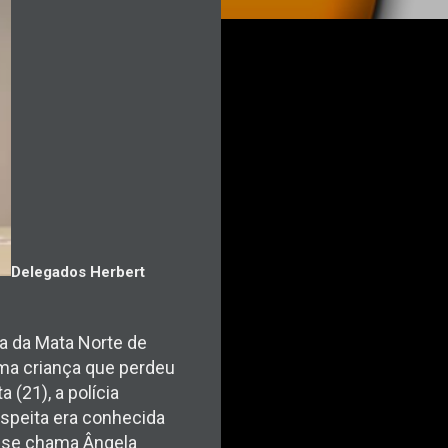
Delegados Herbert
a da Mata Norte de
uma criança que perdeu
a (21), a polícia
uspeita era conhecida
la se chama Ângela