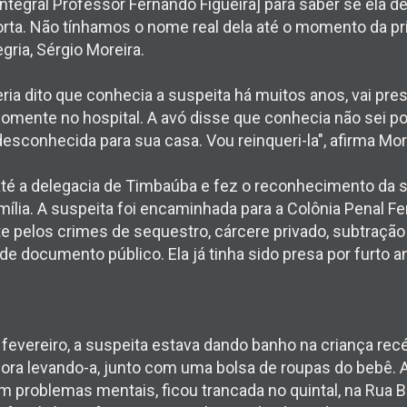
 Integral Professor Fernando Figueira] para saber se ela 
ta. Não tínhamos o nome real dela até o momento da pri
gria, Sérgio Moreira.
teria dito que conhecia a suspeita há muitos anos, vai pr
mente no hospital. A avó disse que conhecia não sei por
sconhecida para sua casa. Vou reinqueri-la", afirma Mor
 até a delegacia de Timbaúba e fez o reconhecimento da s
mília. A suspeita foi encaminhada para a Colônia Penal Fe
te pelos crimes de sequestro, cárcere privado, subtração
de documento público. Ela já tinha sido presa por furto a
 fevereiro, a suspeita estava dando banho na criança r
bora levando-a, junto com uma bolsa de roupas do bebê. 
tem problemas mentais, ficou trancada no quintal, na Rua 