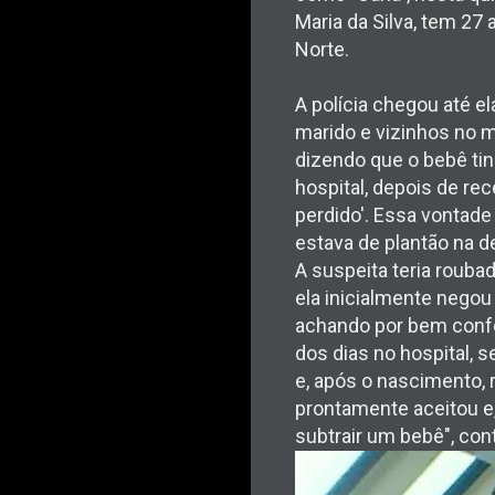
Maria da Silva, tem 27
Norte.
A polícia chegou até 
marido e vizinhos no m
dizendo que o bebê tin
hospital, depois de re
perdido'. Essa vontade
estava de plantão na d
A suspeita teria roubad
ela inicialmente negou
achando por bem confe
dos dias no hospital, 
e, após o nascimento, 
prontamente aceitou e
subtrair um bebê", co