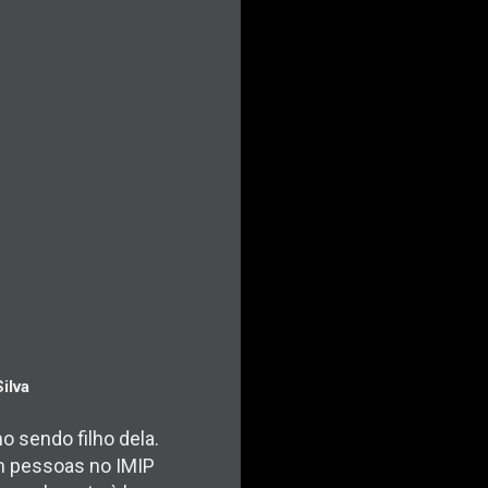
ilva
o sendo filho dela.
m pessoas no IMIP