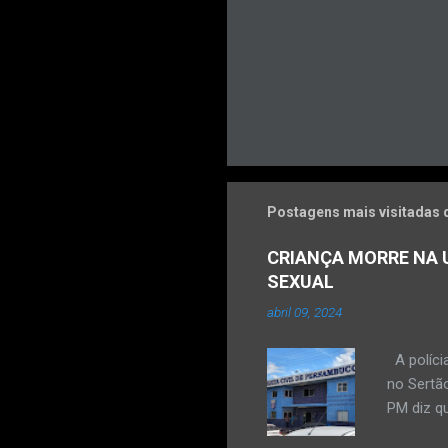
Postagens mais visitadas 
CRIANÇA MORRE NA U
SEXUAL
abril 09, 2024
A políci
no Sertão
PM diz qu
vulneráve