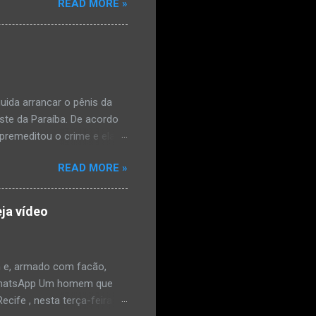
READ MORE »
édica, a vítima estava
l e vaginal. Os pais
ais de mal-estar. Segundo
úde, na segunda-feira pela
a na zona rural do
mesmo com o atendimento
ida arrancar o pênis da
este da Paraíba. De acordo
premeditou o crime e ela
omem. Ao G1, o delegado
READ MORE »
speita também escreveu uma
que o filho mais velho, fruto
 família. Ela já havia
ja vídeo
ênis dele, a mulher ainda
ão genital da vítima dentro
nvolvido. ...
 e, armado com facão,
o/WhatsApp Um homem que
ife , nesta terça-feira