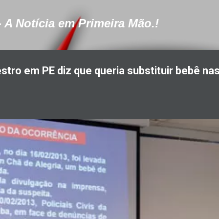
Pular para o conteúdo principal
- A Notícia em Primeira Mão.!
tro em PE diz que queria substituir bebê na