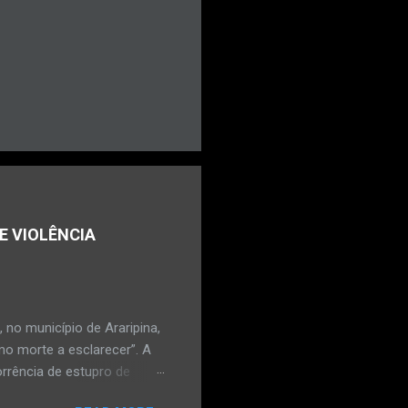
E VIOLÊNCIA
no município de Araripina,
mo morte a esclarecer”. A
orrência de estupro de
ta. O Boletim de