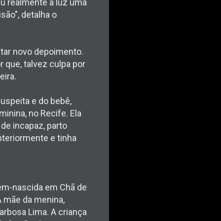
deu realmente à luz uma
são", detalha o
estar novo depoimento.
 que, talvez culpa por
eira.
uspeita e do bebê,
minina, no Recife. Ela
 de incapaz, parto
nteriormente e tinha
ecém-nascida em Chã de
A mãe da menina,
Barbosa Lima. A criança