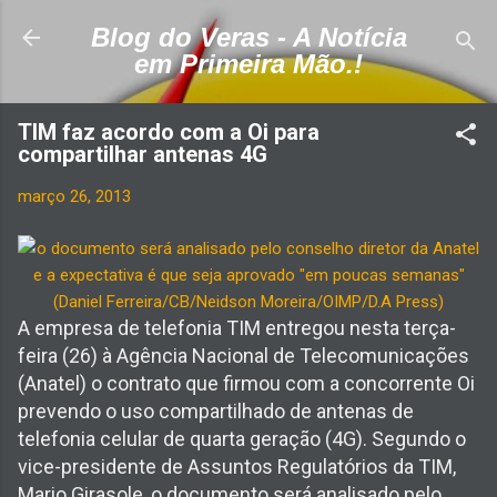
Pular para o conteúdo principal
Blog do Veras - A Notícia
em Primeira Mão.!
TIM faz acordo com a Oi para
compartilhar antenas 4G
março 26, 2013
A empresa de telefonia TIM en
tregou nesta terça-
feira (26) à Agência Nacional de Telecomunicações
(Anatel) o contrato que firmou com a concorrente Oi
prevendo o uso compartilhado de antenas de
telefonia celular de quarta geração (4G). Segundo o
vice-presidente de Assuntos Regulatórios da TIM,
Mario Girasole, o documento será analisado pelo