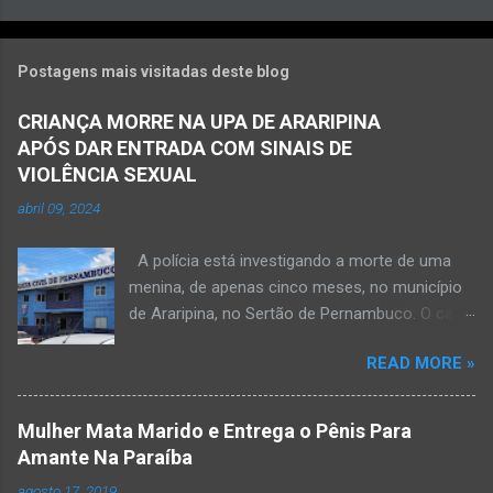
Postagens mais visitadas deste blog
CRIANÇA MORRE NA UPA DE ARARIPINA
APÓS DAR ENTRADA COM SINAIS DE
VIOLÊNCIA SEXUAL
abril 09, 2024
A polícia está investigando a morte de uma
menina, de apenas cinco meses, no município
de Araripina, no Sertão de Pernambuco. O caso
foi registrado pela Polícia Militar (PM) “como
READ MORE »
morte a esclarecer”. A PM diz que, na segunda-
feira (8), foi acionada para verificar uma
possível ocorrência de estupro de vulnerável,
Mulher Mata Marido e Entrega o Pênis Para
na UPA da cidade, mas ao chegar ao local a
Amante Na Paraíba
criança já estava morta. O Boletim de
agosto 17, 2019