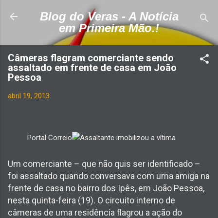
Pular para o conteúdo principal
Blog do Veras - A Notícia
em Primeira Mão.!
Câmeras flagram comerciante sendo
assaltado em frente de casa em João
Pessoa
abril 19, 2013
Portal Correio
Um comerciante – que não quis ser identificado –
foi assaltado quando conversava com uma amiga na
frente de casa no bairro dos Ipês, em João Pessoa,
nesta quinta-feira (19). O circuito interno de
câmeras de uma residência flagrou a ação do