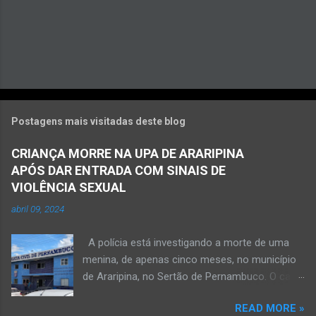
Postagens mais visitadas deste blog
CRIANÇA MORRE NA UPA DE ARARIPINA
APÓS DAR ENTRADA COM SINAIS DE
VIOLÊNCIA SEXUAL
abril 09, 2024
A polícia está investigando a morte de uma
menina, de apenas cinco meses, no município
de Araripina, no Sertão de Pernambuco. O caso
foi registrado pela Polícia Militar (PM) “como
READ MORE »
morte a esclarecer”. A PM diz que, na segunda-