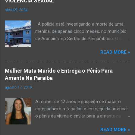
VIOLÊNCIA SEXUAL
abril 09, 2024
A polícia está investigando a morte de uma
menina, de apenas cinco meses, no município
de Araripina, no Sertão de Pernambuco. O caso
foi registrado pela Polícia Militar (PM) “como
READ MORE »
morte a esclarecer”. A PM diz que, na segunda-
feira (8), foi acionada para verificar uma
possível ocorrência de estupro de vulnerável,
Mulher Mata Marido e Entrega o Pênis Para
na UPA da cidade, mas ao chegar ao local a
Amante Na Paraíba
criança já estava morta. O Boletim de
agosto 17, 2019
Ocorrências da PM mostra que, segundo
informações passadas pela equipe médica, a
A mulher de 42 anos é suspeita de matar o
vítima estava com um quadro de desidratação
companheiro a facadas e em seguida arrancar
e desnutrição, além de apresentar ruptura anal
o pênis da vítima e enviar para a amante na
e vaginal. Os pais informaram que a criança
noite da quinta-feira (15), em Areial, no Agreste
estava apresentando, desde sábado (6), alguns
READ MORE »
da Paraíba. De acordo com o G1, o delegado
sinais de mal-estar. Segundo a PM, os pais só