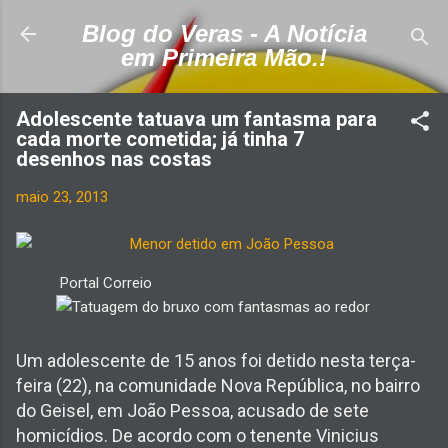
Pular para o conteúdo principal
Blog do Veras - A Notícia
em Primeira Mão.!
Adolescente tatuava um fantasma para
cada morte cometida; já tinha 7
desenhos nas costas
maio 23, 2013
Portal Correio
Tatuagem do bruxo
Um adolescente de 15 anos foi detido nesta terça-
com fantasmas ao redor
feira (22), na comunidade Nova República, no bairro
do Geisel, em João Pessoa, acusado de sete
homicídios. De acordo com o tenente Vinicius