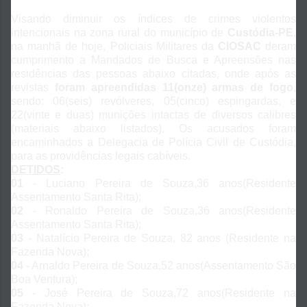
Visando diminuir os índices de crimes violentos
intencionais na zona rural do município de
Custódia-PE
,
na manhã de hoje, Policiais Militares da
CIOSAC
deram
cumprimento a Mandados de Busca e Apreensões nas
residências das pessoas abaixo citadas, onde após as
revistas
foram apreendidas 11(onze) armas de fogo
,
sendo: 06(seis) revólveres, 05(cinco) espingardas, e
22(vinte e duas) munições intactas de diversos calibres
(materiais abaixo listados). Os acusados foram
encaminhados a Delegacia de Polícia Civil de Custódia,
para as providências legais cabíveis.
DETIDOS
:
01
- Luciano Pereira de Souza,36 anos(Residente
Assentamento Santa Rita);
02
- Ronaldo Pereira de Souza,36 anos(Residente
Assentamento Santa Rita);
03
- Natalício Pereira de Souza, 82 anos (Residente na
Fazenda Nova);
04
- Arnaldo Pereira de Souza,52 anos(Assentamento São
Boa Ventura);
05
- José Pereira de Souza,72 anos(Residente na
Fazenda Nova);