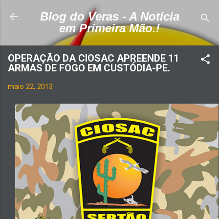
Pular para o conteúdo principal
Blog do Veras - A Notícia
em Primeira Mão.!
OPERAÇÃO DA CIOSAC APREENDE 11
maio 22, 2013