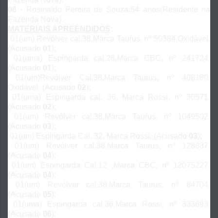
06
- Rosinaldo Pereira de Souza,54 anos(Residente na
Fazenda Nova).
MATERIAIS APREENDIDOS
:
01(um) Revólver cal.38,Marca Taurus, nº 50384,Oxidável.
(Acusado
01
);
01(uma) Espingarda cal.28,Marca CBC, nº 241724.
(Acusado
01
);
01(um)Revólver Cal.38,Marca Taurus, nº 408180.
Oxidável. (Acusado
02
);
01(uma) Espingarda cal. 36, Marca Rossi, nº 30571.
(Acusado
02
);
01(um) Revólver cal.38,Marca Taurus, nº 1049502.
(Acusado
03
);
01(um) Espingarda Cal. 32, Marca Rossi. (Acusado
03
);
01(um) Revólver cal.38,Marca Taurus, nº 128837.
(Acusado
04
);
01(um) Espingarda Cal.12 ,Marca CBC, nº 12075227.
(Acusado
04
);
01(um) Revólver cal.38,Marca Taurus, nº 84704.
(Acusado
05
);
01(uma) Espingarda cal.36,Marca Rossi, nº 333693.
(Acusado
06
);