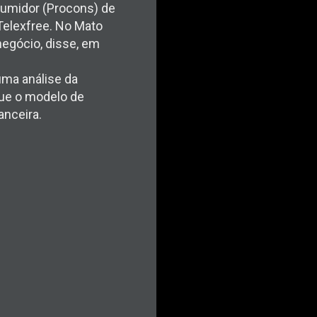
sumidor (Procons) de
Telexfree. No Mato
negócio, disse, em
uma análise da
ue o modelo de
anceira.