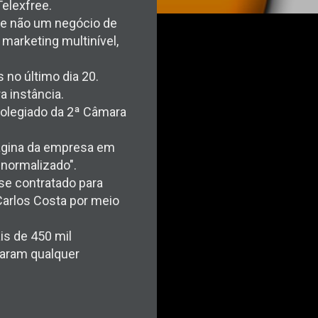
elexfree.
 e não um negócio de
 marketing multinível,
no último dia 20.
a instância.
colegiado da 2ª Câmara
ágina da empresa em
 normalizado".
se contratado para
Carlos Costa por meio
is de 450 mil
garam qualquer