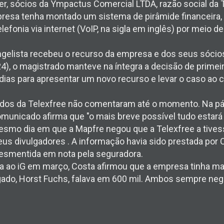
r, sócios da Ympactus Comercial LTDA, razão social da T
presa tenha montado um sistema de pirâmide financeira,
efonia via internet (VoIP, na sigla em inglês) por meio de
elista recebeu o recurso da empresa e dos seus sócios 
4), o magistrado manteve na íntegra a decisão de primeir
dias para apresentar um novo recurso e levar o caso ao 
ados da Telexfree não comentaram até o momento. Na p
municado afirma que "o mais breve possível tudo estará
esmo dia em que a Mapfre negou que a Telexfree a tives
us divulgadores . A informação havia sido prestada por 
desmentida em nota pela seguradora.
a ao iG em março, Costa afirmou que a empresa tinha ma
ado, Horst Fuchs, falava em 600 mil. Ambos sempre ne