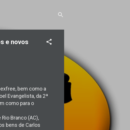
os e novos
lexfree, bem como a
l Evangelista, da 2ª
bem como para o
e Rio Branco (AC),
 os bens de Carlos