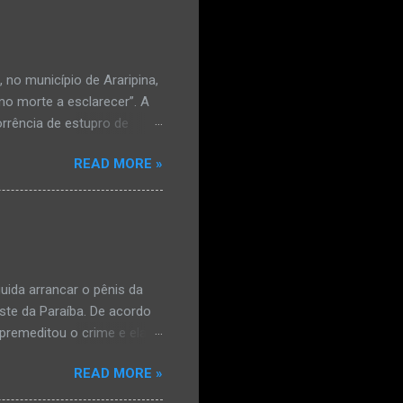
no município de Araripina,
mo morte a esclarecer”. A
orrência de estupro de
ta. O Boletim de
READ MORE »
édica, a vítima estava
l e vaginal. Os pais
ais de mal-estar. Segundo
úde, na segunda-feira pela
a na zona rural do
mesmo com o atendimento
ida arrancar o pênis da
este da Paraíba. De acordo
premeditou o crime e ela
omem. Ao G1, o delegado
READ MORE »
speita também escreveu uma
que o filho mais velho, fruto