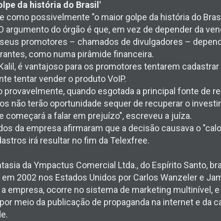
lpe da história do Brasil'
ee como possivelmente "o maior golpe da história do Bras
O argumento do órgão é que, em vez de depender da vend
e seus promotores – chamados de divulgadores – depen
rantes, como numa pirâmide financeira.
Kalil, é vantajoso para os promotores tentarem cadastrar
te tentar vender o produto VoIP.
o provavelmente, quando esgotada a principal fonte de r
s não terão oportunidade sequer de recuperar o investi
e começará a falar em prejuízo", escreveu a juíza.
os da empresa afirmaram que a decisão causava o "calot
stros irá resultar no fim da Telexfree.
tasia da Ympactus Comercial Ltda., do Espírito Santo, bra
da em 2002 nos Estados Unidos por Carlos Wanzeler e Jam
a empresa, ocorre no sistema de marketing multinível, e
or meio da publicação de propaganda na internet e da 
de.