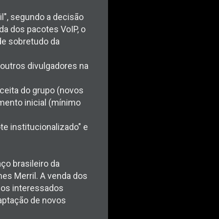
il", segundo a decisão
a dos pacotes VoIP, o
de sobretudo da
 outros divulgadores na
eceita do grupo (novos
mento inicial (mínimo
e institucionalizado" e
ço brasileiro da
es Merril. A venda dos
 os interessados
captação de novos