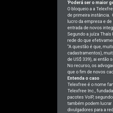
'Poderá ser o maior go
O bloqueio a a Telexfr
de primeira instância.
lucro da empresa e d
entrada de novos integ
Segundo a juíza Thaís 
rede do que efetivamen
"A questão é que, muit
cadastramentos), muito
de US$ 339), ai então s
No recurso, os advogad
que o fim de novos cada
Entenda o caso
Telexfree é o nome fan
Telexfree Inc., funda
pacotes VoIP, segundo 
também podem lucrar p
divulgadores para a re