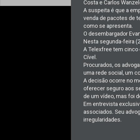
Costa e Carlos Wanzele
A suspeita é que a em
venda de pacotes de tel
como se apresenta.
O desembargador Evang
Nesta segunda-feira (2
A Telexfree tem cinco 
Cível.
Procurados, os advog
uma rede social, um co
A decisão ocorre no m
oferecer seguro aos se
de um vídeo, mas foi 
Em entrevista exclusiv
associados. Seu advog
irregularidades.