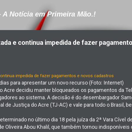
Pular para o conteúdo principal
- A Notícia em Primeira Mão.!
tada e continua impedida de fazer pagament
dias para apresentar um novo recurso (Foto: Internet)
 do Acre decidiu manter bloqueados os pagamentos da Te
gadores ao sistema. A decisão é do desembargador Samoe
al de Justiça do Acre (TJ-AC) e vale para todo o Brasil, 
eterminado no último dia 18 pela juíza da 2ª Vara Cível d
e Oliveira Abou Khalil, que também tornou indisponíveis