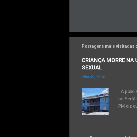
Postagens mais visitadas 
CRIANÇA MORRE NA U
SEXUAL
abril 09, 2024
A políci
no Sertão
PM diz qu
vulneráve
Ocorrênc
com um qu
informar