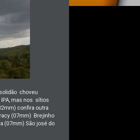
 solidão choveu
 IPA, mas nos sítios
( 32mm)
confira outra
racy (07mm) Brejinho
a (07mm) São josé do