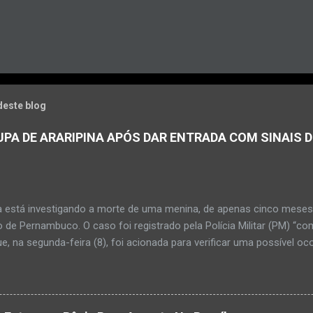
deste blog
PA DE ARARIPINA APÓS DAR ENTRADA COM SINAIS D
a está investigando a morte de uma menina, de apenas cinco meses, 
 de Pernambuco. O caso foi registrado pela Polícia Militar (PM) “co
e, na segunda-feira (8), foi acionada para verificar uma possível oc
l, na UPA da cidade, mas ao chegar ao local a criança já estava mor
ias da PM mostra que, segundo informações passadas pela equipe m
adro de desidratação e desnutrição, além de apresentar ruptura ana
am que a criança estava apresentando, desde sábado (6), alguns sin