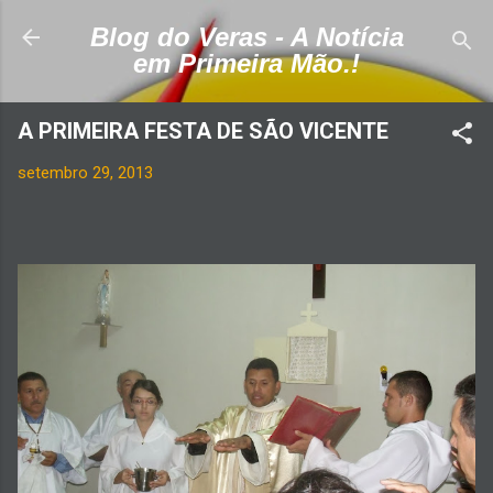
Pular para o conteúdo principal
Blog do Veras - A Notícia
em Primeira Mão.!
A PRIMEIRA FESTA DE SÃO VICENTE
setembro 29, 2013