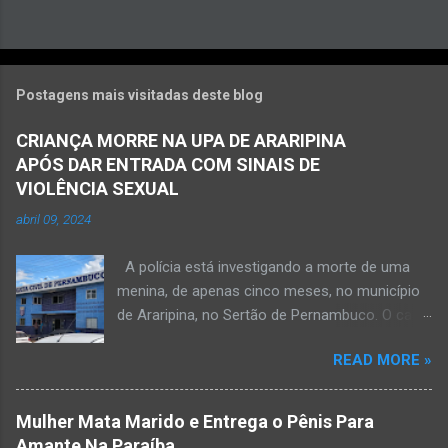
Postagens mais visitadas deste blog
CRIANÇA MORRE NA UPA DE ARARIPINA
APÓS DAR ENTRADA COM SINAIS DE
VIOLÊNCIA SEXUAL
abril 09, 2024
A polícia está investigando a morte de uma
menina, de apenas cinco meses, no município
de Araripina, no Sertão de Pernambuco. O caso
foi registrado pela Polícia Militar (PM) “como
READ MORE »
morte a esclarecer”. A PM diz que, na segunda-
feira (8), foi acionada para verificar uma
possível ocorrência de estupro de vulnerável,
Mulher Mata Marido e Entrega o Pênis Para
na UPA da cidade, mas ao chegar ao local a
Amante Na Paraíba