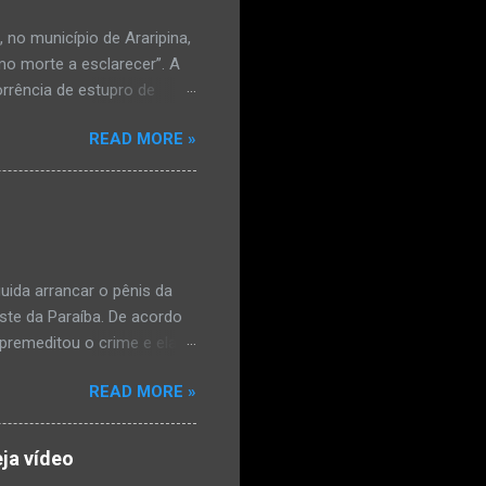
no município de Araripina,
mo morte a esclarecer”. A
orrência de estupro de
ta. O Boletim de
READ MORE »
édica, a vítima estava
l e vaginal. Os pais
ais de mal-estar. Segundo
úde, na segunda-feira pela
a na zona rural do
mesmo com o atendimento
ida arrancar o pênis da
este da Paraíba. De acordo
premeditou o crime e ela
omem. Ao G1, o delegado
READ MORE »
speita também escreveu uma
que o filho mais velho, fruto
 família. Ela já havia
ja vídeo
ênis dele, a mulher ainda