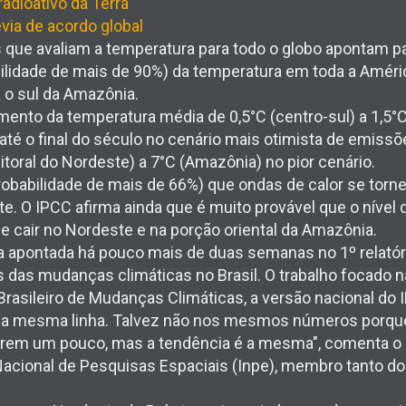
radioativo da Terra
évia de acordo global
 que avaliam a temperatura para todo o globo apontam p
ilidade de mais de 90%) da temperatura em toda a Améri
a o sul da Amazônia.
ento da temperatura média de 0,5°C (centro-sul) a 1,5°C
até o final do século no cenário mais otimista de emissõ
 litoral do Nordeste) a 7°C (Amazônia) no pior cenário.
obabilidade de mais de 66%) que ondas de calor se torn
. O IPCC afirma ainda que é muito provável que o nível d
 e cair no Nordeste e na porção oriental da Amazônia.
 apontada há pouco mais de duas semanas no 1º relatóri
 das mudanças climáticas no Brasil. O trabalho focado na
Brasileiro de Mudanças Climáticas, a versão nacional do 
 na mesma linha. Talvez não nos mesmos números porq
erem um pouco, mas a tendência é a mesma", comenta o
Nacional de Pesquisas Espaciais (Inpe), membro tanto d