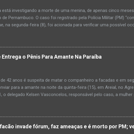
a está investigando a morte de uma menina, de apenas cinco meses, 
 de Pernambuco. O caso foi registrado pela Polícia Militar (PM) “co
e, na segunda-feira (8), foi acionada para verificar uma possível oc
l, na UPA da cidade, mas ao chegar ao local a criança já estava mor
ias da PM mostra que, segundo informações passadas pela equipe m
adro de desidratação e desnutrição, além de apresentar ruptura ana
am que a criança estava apresentando, desde sábado (6), alguns sin
 Entrega o Pênis Para Amante Na Paraíba
 pais só levaram a menina para UPA após uma piora no estado de sa
ara que fosse prestado o devido atendimento médico. A família mor
o. A criança chegou no local com vida, porém muito debilitada, e 
 de 42 anos é suspeita de matar o companheiro a facadas e em segu
aleceu. O...
enviar para a amante na noite da quinta-feira (15), em Areial, no Agr
, o delegado Kelsen Vasconcelos, responsável pelo caso, a mulher 
to a uma vizinha que mandou amolar a faca utilizada para matar o h
 manhã desta sexta-feira (16), que antes de cometer o crime, a su
ntregou para o filho mais velho, de 18 anos. “Na carta ela pede para 
ro relacionamento, deixe os dois irmãos mais novos com parentes da
cão invade fórum, faz ameaças e é morto por PM; ve
ado todo o crime”. Após matar o companheiro a facadas e cortar o p