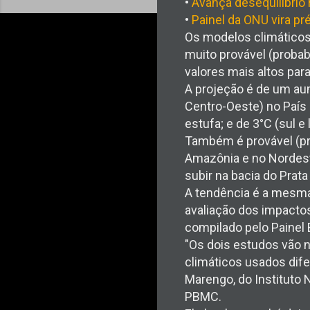
•
Avança desequilíbrio 
•
Painel da ONU vira pr
Os modelos climáticos
muito provável (probab
valores mais altos par
A projeção é de um aum
Centro-Oeste) no País 
estufa; e de 3°C (sul e
Também é provável (pr
Amazônia e no Nordeste
subir na bacia do Prata
A tendência é a mesma
avaliação dos impactos
compilado pelo Painel 
"Os dois estudos vão
climáticos usados dif
Marengo, do Instituto 
PBMC.