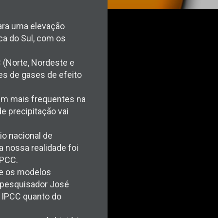
ara uma elevação
ca do Sul, com os
 (Norte, Nordeste e
es de gases de efeito
em mais frequentes na
e precipitação vai
o nacional de
 nossa realidade foi
IPCC.
ue os modelos
 pesquisador José
o IPCC quanto do