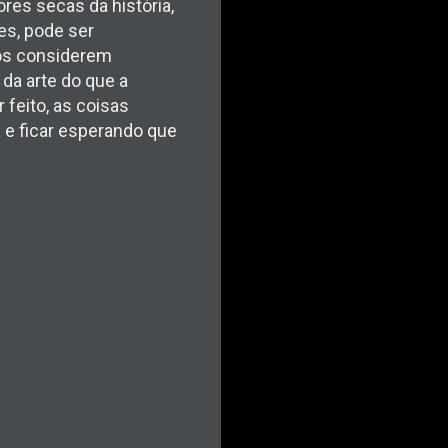
res secas da história,
es, pode ser
cos considerem
 da arte do que a
feito, as coisas
a e ficar esperando que