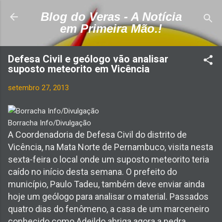
Pular para o conteúdo principal
Blog do Veras - A Notícia
em Primeira Mão.!
Defesa Civil e geólogo vão analisar
suposto meteorito em Vicência
setembro 27, 2013
Borracha Info/Divulgação
A Coordenadoria de Defesa Civil do distrito de
Vicência, na Mata Norte de Pernambuco, visita nesta
sexta-feira o local onde um suposto meteorito teria
caído no início desta semana. O prefeito do
município, Paulo Tadeu, também deve enviar ainda
hoje um geólogo para analisar o material.
Passados
quatro dias do fenômeno, a casa de um marceneiro
conhecido como Adeildo abriga agora a pedra