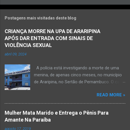
Postagens mais visitadas deste blog
CRIANÇA MORRE NA UPA DE ARARIPINA
APÓS DAR ENTRADA COM SINAIS DE
VIOLÊNCIA SEXUAL
abril 09, 2024
A polícia está investigando a morte de uma
menina, de apenas cinco meses, no município
de Araripina, no Sertão de Pernambuco. O caso
foi registrado pela Polícia Militar (PM) “como
READ MORE »
morte a esclarecer”. A PM diz que, na segunda-
feira (8), foi acionada para verificar uma
possível ocorrência de estupro de vulnerável,
Mulher Mata Marido e Entrega o Pênis Para
na UPA da cidade, mas ao chegar ao local a
Amante Na Paraíba
criança já estava morta. O Boletim de
agosto 17, 2019