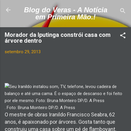
Pular para o conteúdo principal
Blog do Veras - A Notícia
em Primeira Mão.!
Morador da Iputinga constrói casa com
árvore dentro
setembro 29, 2013
. Foto: Bruna Monteiro DP/D. A Press
O mestre de obras Iranildo Francisco Seabra, 62
anos, é apaixonado por árvores. Gosta tanto que
construiu uma casa sobre um pé de flamboyant.