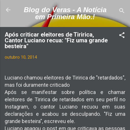
Pular para o conteúdo principal
Blog do Veras - A Notícia
em Primeira Mão.!
Após criticar eleitores de Tiririca,
Cantor Luciano recua: "Fiz uma grande
besteira"
outubro 10, 2014
Luciano chamou eleitores de Tiririca de "retardados",
mas foi duramente criticado
Após se manifestar sobre política e chamar
eleitores de Tiririca de retardados em seu perfil no
Instagram, o cantor Luciano recuou em suas
declarações e acabou se desculpando. "Fiz uma
grande besteira", escreveu ele.
Luciano apagou o post em que criticava as pessoas