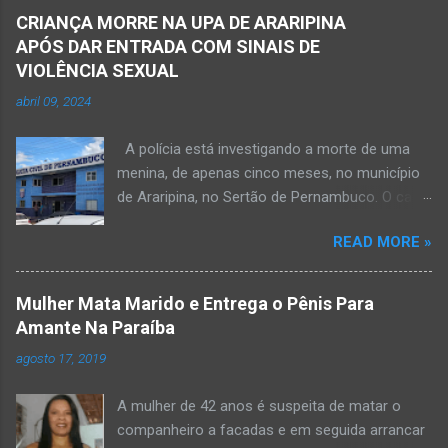
CRIANÇA MORRE NA UPA DE ARARIPINA
APÓS DAR ENTRADA COM SINAIS DE
VIOLÊNCIA SEXUAL
abril 09, 2024
A polícia está investigando a morte de uma
menina, de apenas cinco meses, no município
de Araripina, no Sertão de Pernambuco. O caso
foi registrado pela Polícia Militar (PM) “como
READ MORE »
morte a esclarecer”. A PM diz que, na segunda-
feira (8), foi acionada para verificar uma
possível ocorrência de estupro de vulnerável,
Mulher Mata Marido e Entrega o Pênis Para
na UPA da cidade, mas ao chegar ao local a
Amante Na Paraíba
criança já estava morta. O Boletim de
agosto 17, 2019
Ocorrências da PM mostra que, segundo
informações passadas pela equipe médica, a
A mulher de 42 anos é suspeita de matar o
vítima estava com um quadro de desidratação
companheiro a facadas e em seguida arrancar
e desnutrição, além de apresentar ruptura anal