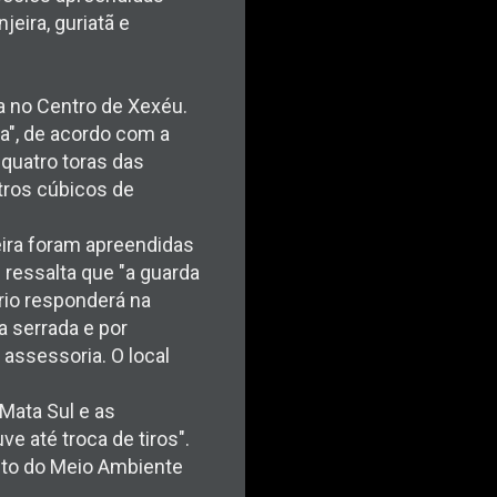
jeira, guriatã e
a no Centro de Xexéu.
a", de acordo com a
quatro toras das
tros cúbicos de
ira foram apreendidas
e ressalta que "a guarda
rio responderá na
a serrada e por
 assessoria. O local
Mata Sul e as
e até troca de tiros".
nto do Meio Ambiente