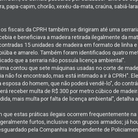
a, papa-capim, chorão, xexéu-da-mata, craúna, sabiá-laran
 os fiscais da CPRH também se dirigiram até uma serrari
ebia e beneficiava a madeira retirada ilegalmente da mat
contradas 15 unidades de madeira em formato de linha e 
piúba e amarelo. Também foram identificados quatro me
icado que a serraria não possuía licença ambiental".
 Lima contou que sete máquinas usadas no corte de made
ia não foi encontrado, mas está intimado a ir à CPRH". El
a esposa do homem, que não poderá vendê-lo", do contrá
oderá receber multa de R$ 300 por metro cúbico de madeir
ida, mais multa por falta de licença ambiental", detalha a
 que estas práticas ilegais ocorrem frequentemente na 
 geralmente furtos, inclusive com grupos armados; já houv
é resguardado pela Companhia Independente de Policiame