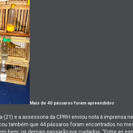
Mais de 40 pássaros foram apreendidos
a (21) e a assessoria da CPRH enviou nota à imprensa nes
ou também que 44 pássaros foram encontrados no mesmo
rem bem; os demais passarão por cuidados. "Entre as es