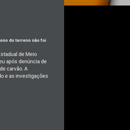
ono do terreno não foi
stadual de Meio
eu após denúncia de
de carvão. A
o e as investigações