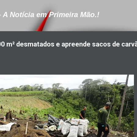
Pular para o conteúdo principal
- A Notícia em Primeira Mão.!
00 m² desmatados e apreende sacos de carv