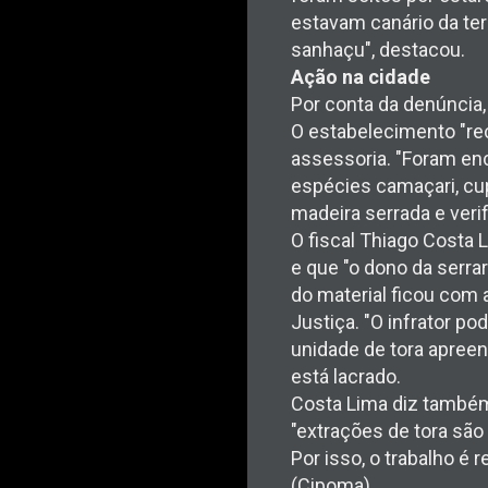
estavam canário da terr
sanhaçu", destacou.
Ação na cidade
Por conta da denúncia,
O estabelecimento "rec
assessoria. "Foram en
espécies camaçari, cu
madeira serrada e verif
O fiscal Thiago Costa
e que "o dono da serrar
do material ficou com 
Justiça. "O infrator p
unidade de tora apreend
está lacrado.
Costa Lima diz também
"extrações de tora são
Por isso, o trabalho 
(Cipoma).