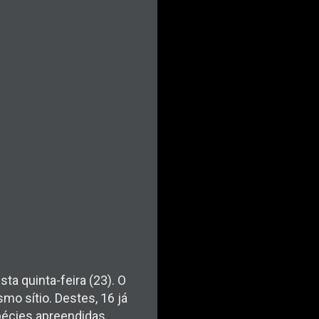
ta quinta-feira (23). O
 sítio. Destes, 16 já
pécies apreendidas