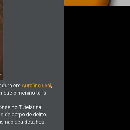
madura em
Aurelino Leal
,
m que o menino teria
Conselho Tutelar na
e de corpo de delito.
mas não deu detalhes