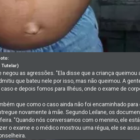
Foto:
 Tutelar)
e negou as agressões. "Ela disse que a criança queimou
admitiu que bateu nele por isso, mas não queimou. A gent
o caso e depois fomos para Ilhéus, onde o exame de corpo
ambém que como o caso ainda não foi encaminhado para o
entregue novamente à mãe. Segundo Leilane, os documen
-feira. "Quando nós conversamos com o menino, ele está
fazer o exame e o médico mostrou uma régua, ele se ass
onselheira.