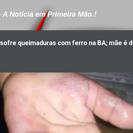
Pular para o conteúdo principal
- A Notícia em Primeira Mão.!
 sofre queimaduras com ferro na BA; mãe é 