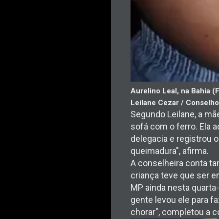
Aurelino Leal, na Bahia (
Leilane Cezar / Conselho
Segundo Leilane, a mã
sofá com o ferro. Ela 
delegacia e registrou 
queimadura", afirma.
A conselheira conta t
criança teve que ser 
MP ainda nesta quarta
gente levou ele para 
chorar", completou a c