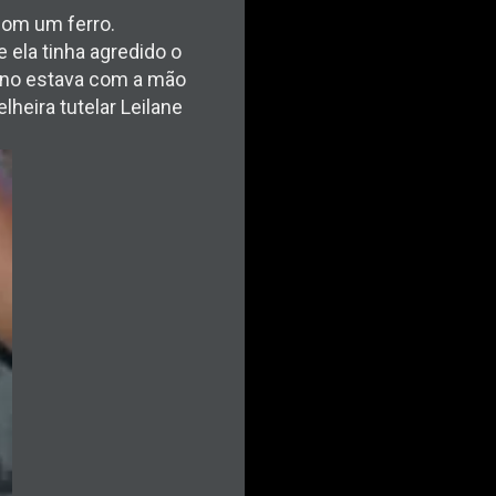
com um ferro.
 ela tinha agredido o
nino estava com a mão
lheira tutelar Leilane