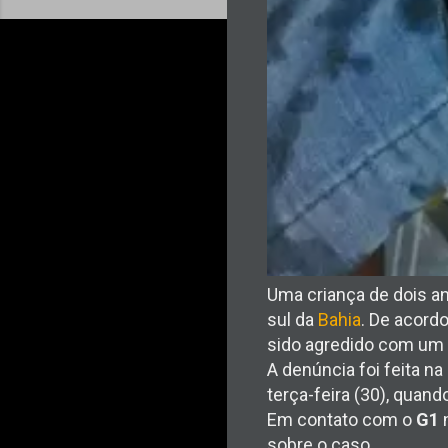
Uma criança de dois a
sul da
Bahia
. De acord
sido agredido com um f
A denúncia foi feita na
terça-feira (30), quand
Em contato com o
G1
n
sobre o caso.