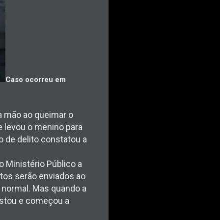
Caso ocorreu em
 a mão ao queimar o
e levou o menino para
 de delito constatou a
 Ministério Público a
tos serão enviados ao
 normal. Mas quando a
ustou e começou a