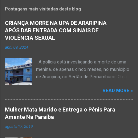
Postagens mais visitadas deste blog
CRIANÇA MORRE NA UPA DE ARARIPINA
APÓS DAR ENTRADA COM SINAIS DE
VIOLÊNCIA SEXUAL
abril 09, 2024
A polícia está investigando a morte de uma
menina, de apenas cinco meses, no município
de Araripina, no Sertão de Pernambuco. O caso
foi registrado pela Polícia Militar (PM) “como
READ MORE »
morte a esclarecer”. A PM diz que, na segunda-
feira (8), foi acionada para verificar uma
possível ocorrência de estupro de vulnerável,
Mulher Mata Marido e Entrega o Pênis Para
na UPA da cidade, mas ao chegar ao local a
Amante Na Paraíba
criança já estava morta. O Boletim de
agosto 17, 2019
Ocorrências da PM mostra que, segundo
informações passadas pela equipe médica, a