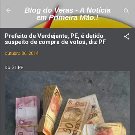
Pular para o conteúdo principal
Blog do Veras - A Notícia
em Primeira Mão.!
Prefeito de Verdejante, PE, é detido
suspeito de compra de votos, diz PF
outubro 06, 2014
Do G1 PE