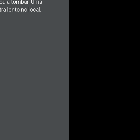
gou a tombar. Uma
ra lento no local.