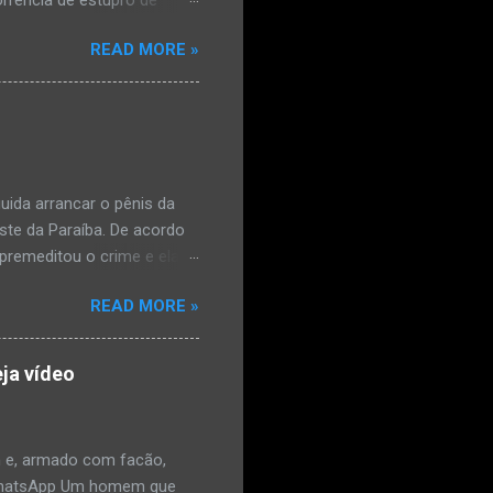
orrência de estupro de
ta. O Boletim de
READ MORE »
édica, a vítima estava
l e vaginal. Os pais
ais de mal-estar. Segundo
úde, na segunda-feira pela
a na zona rural do
mesmo com o atendimento
ida arrancar o pênis da
este da Paraíba. De acordo
premeditou o crime e ela
omem. Ao G1, o delegado
READ MORE »
speita também escreveu uma
que o filho mais velho, fruto
 família. Ela já havia
ja vídeo
ênis dele, a mulher ainda
ão genital da vítima dentro
nvolvido. ...
 e, armado com facão,
o/WhatsApp Um homem que