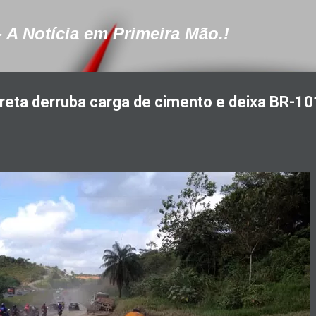
Pular para o conteúdo principal
- A Notícia em Primeira Mão.!
rreta derruba carga de cimento e deixa BR-10