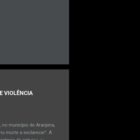
E VIOLÊNCIA
no município de Araripina,
mo morte a esclarecer”. A