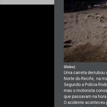
Globo)
Uma carreta derrubou 
Norte do Recife, na ma
Segundo a Polícia Rodo
mas o motorista conse
que passavam na hora 
O acidente aconteceu p