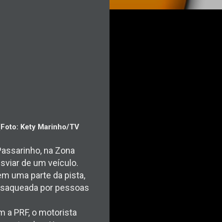
Foto: Kety Marinho/TV
Passarinho, na Zona
esviar de um veículo.
em uma parte da pista,
i saqueada por pessoas
m a PRF, o motorista