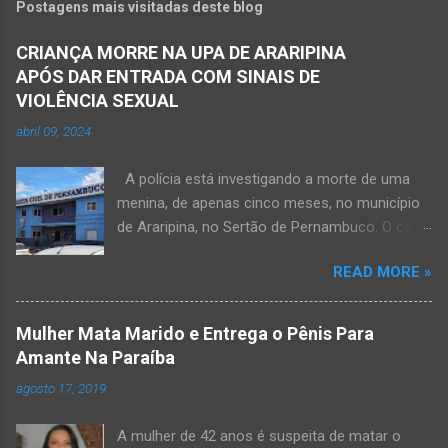
Postagens mais visitadas deste blog
CRIANÇA MORRE NA UPA DE ARARIPINA
APÓS DAR ENTRADA COM SINAIS DE
VIOLÊNCIA SEXUAL
abril 09, 2024
A polícia está investigando a morte de uma
menina, de apenas cinco meses, no município
de Araripina, no Sertão de Pernambuco. O caso
foi registrado pela Polícia Militar (PM) “como
READ MORE »
morte a esclarecer”. A PM diz que, na segunda-
feira (8), foi acionada para verificar uma
possível ocorrência de estupro de vulnerável,
Mulher Mata Marido e Entrega o Pênis Para
na UPA da cidade, mas ao chegar ao local a
Amante Na Paraíba
criança já estava morta. O Boletim de
agosto 17, 2019
Ocorrências da PM mostra que, segundo
informações passadas pela equipe médica, a
A mulher de 42 anos é suspeita de matar o
vítima estava com um quadro de desidratação