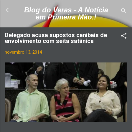
Pular para o conteúdo principal
Blog do Veras - A Notícia
em Primeira Mão.!
Delegado acusa supostos canibais de
envolvimento com seita satânica
novembro 13, 2014