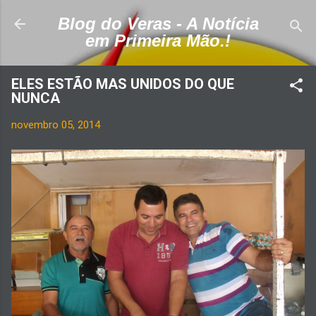
Pular para o conteúdo principal
Blog do Veras - A Notícia
em Primeira Mão.!
ELES ESTÃO MAS UNIDOS DO QUE
NUNCA
novembro 05, 2014