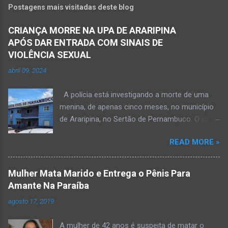
Postagens mais visitadas deste blog
CRIANÇA MORRE NA UPA DE ARARIPINA
APÓS DAR ENTRADA COM SINAIS DE
VIOLÊNCIA SEXUAL
abril 09, 2024
A polícia está investigando a morte de uma
menina, de apenas cinco meses, no município
de Araripina, no Sertão de Pernambuco. O caso
foi registrado pela Polícia Militar (PM) “como
READ MORE »
morte a esclarecer”. A PM diz que, na segunda-
feira (8), foi acionada para verificar uma
possível ocorrência de estupro de vulnerável,
Mulher Mata Marido e Entrega o Pênis Para
na UPA da cidade, mas ao chegar ao local a
Amante Na Paraíba
criança já estava morta. O Boletim de
agosto 17, 2019
Ocorrências da PM mostra que, segundo
informações passadas pela equipe médica, a
A mulher de 42 anos é suspeita de matar o