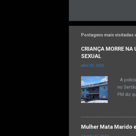
Postagens mais visitadas 
CRIANÇA MORRE NA U
SEXUAL
abril 09, 2024
A políci
no Sertão
PM diz qu
vulneráve
Ocorrênc
com um qu
informar
Mulher Mata Marido e
a PM, os