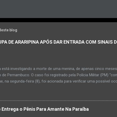
deste blog
PA DE ARARIPINA APÓS DAR ENTRADA COM SINAIS D
a está investigando a morte de uma menina, de apenas cinco meses, 
 de Pernambuco. O caso foi registrado pela Polícia Militar (PM) “co
e, na segunda-feira (8), foi acionada para verificar uma possível oc
l, na UPA da cidade, mas ao chegar ao local a criança já estava mor
ias da PM mostra que, segundo informações passadas pela equipe m
adro de desidratação e desnutrição, além de apresentar ruptura ana
am que a criança estava apresentando, desde sábado (6), alguns sin
 Entrega o Pênis Para Amante Na Paraíba
 pais só levaram a menina para UPA após uma piora no estado de sa