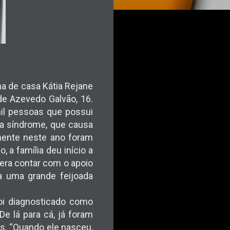
ona de casa Kátia Rejane
de Azevedo Galvão, 16.
mil pessoas que possui
da síndrome, que causa
omente neste ano foram
, a família deu início a
era contar com o apoio
a uma grande feijoada
foi diagnosticado como
e lá para cá, já foram
os. “Quando ele nasceu,