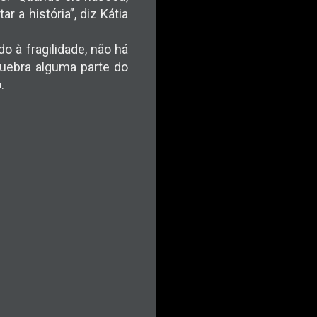
 a história”, diz Kátia
 à fragilidade, não há
quebra alguma parte do
.