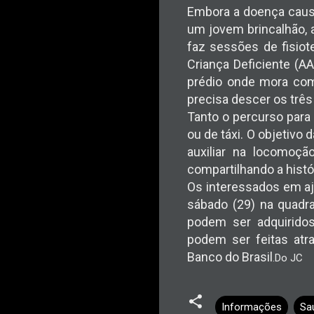
Embora a doença cause
um jovem brincalhão, 
faz sessões de fisiot
Criança Deficiente (A
prédio onde mora com 
precisa descer os trê
Tanto o percurso para
ou de táxi. O objetivo
auxiliar na locomoçã
compartilhando a histó
Os interessados em aju
sábado (29) na quadra
podem ser adquirido
podem ser feitas atr
Banco do Brasil
.Do JC
Informações
Sa