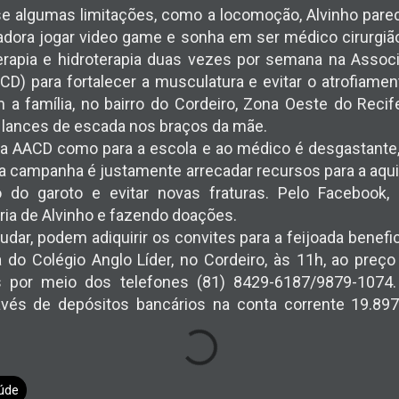
 algumas limitações, como a locomoção, Alvinho pare
adora jogar video game e sonha em ser médico cirurgião
erapia e hidroterapia duas vezes por semana na Assoc
ACD) para fortalecer a musculatura e evitar o atrofiam
a família, no bairro do Cordeiro, Zona Oeste do Recife
s lances de escada nos braços da mãe.
 a AACD como para a escola e ao médico é desgastante, 
 da campanha é justamente arrecadar recursos para a aqu
o do garoto e evitar novas fraturas. Pelo Facebook
ria de Alvinho e fazendo doações.
dar, podem adiquirir os convites para a feijoada benef
 do Colégio Anglo Líder, no Cordeiro, às 11h, ao preço
s por meio dos telefones (81) 8429-6187/9879-107
avés de depósitos bancários na conta corrente 19.897
úde