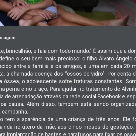
 Imagem
nte, brincalhão, e fala com todo mundo.” É assim que a d
define o seu bem mais precioso: o filho Álvaro Ângelo 
cido entre a família e os amigos, é uma em cada 20 
a, a chamada doença dos “ossos de vidro”. Por conta 
ura óssea, o adolescente sofre fraturas constantes. S
a perna e no braço. Para ajudar no tratamento de Alvinho
a de arrecadação através da rede social Facebook e esp
oa causa. Além disso, também está sendo organizad
a campanha.
ro tem a aparência de uma criança de três anos. Ele 
ainda no útero da mãe, aos cinco meses de gestação. D
ara implantação de hastes e parafusos para fixar os oss