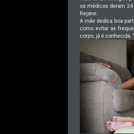
os médicos deram 24 ho
Rejane.
A mãe dedica boa part
como evitar as freque
corpo, já é conhecida. 