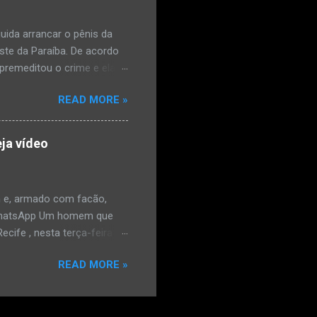
a na zona rural do
mesmo com o atendimento
ida arrancar o pênis da
este da Paraíba. De acordo
premeditou o crime e ela
omem. Ao G1, o delegado
READ MORE »
speita também escreveu uma
que o filho mais velho, fruto
 família. Ela já havia
ja vídeo
ênis dele, a mulher ainda
ão genital da vítima dentro
nvolvido. ...
 e, armado com facão,
o/WhatsApp Um homem que
ife , nesta terça-feira
o. De acordo com a Polícia
READ MORE »
as e tentou atingir o
ara o WhatsApp mostram o
rado na frente do