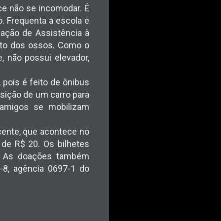
ce não se incomodar. É
. Frequenta a escola e
iação de Assistência à
ento dos ossos. Como o
, não possui elevador,
pois é feito de ônibus
isição de um carro para
, amigos se mobilizam
icente, que acontece no
 de R$ 20. Os bilhetes
4. As doações também
-8, agência 0697-1 do