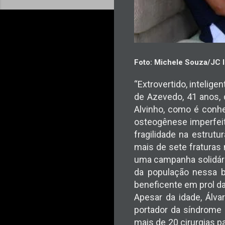
Foto: Michele Souza/JC
“Extrovertido, intelige
de Azevedo, 41 anos, 
Alvinho, como é conhe
osteogênese imperfeit
fragilidade na estrut
mais de sete fraturas n
uma campanha solidári
da população nessa b
beneficente em prol d
Apesar da idade, Álva
portador da síndrome 
mais de 20 cirurgias p