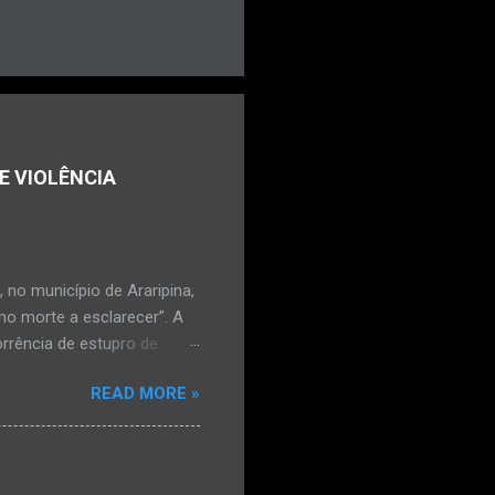
E VIOLÊNCIA
no município de Araripina,
mo morte a esclarecer”. A
orrência de estupro de
ta. O Boletim de
READ MORE »
édica, a vítima estava
l e vaginal. Os pais
ais de mal-estar. Segundo
úde, na segunda-feira pela