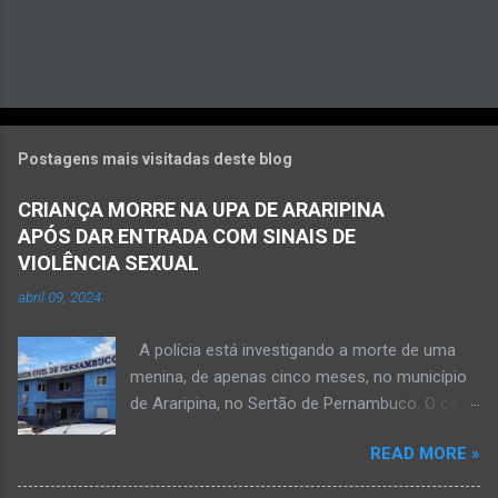
Postagens mais visitadas deste blog
CRIANÇA MORRE NA UPA DE ARARIPINA
APÓS DAR ENTRADA COM SINAIS DE
VIOLÊNCIA SEXUAL
abril 09, 2024
A polícia está investigando a morte de uma
menina, de apenas cinco meses, no município
de Araripina, no Sertão de Pernambuco. O caso
foi registrado pela Polícia Militar (PM) “como
READ MORE »
morte a esclarecer”. A PM diz que, na segunda-
feira (8), foi acionada para verificar uma