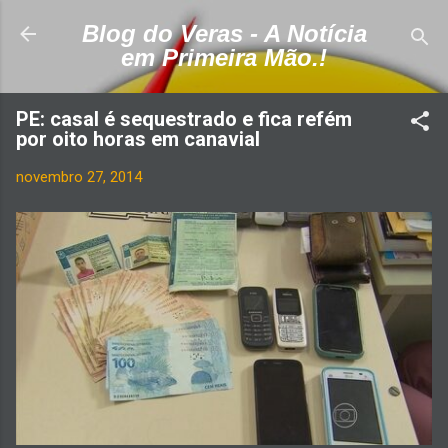
Pular para o conteúdo principal
Blog do Veras - A Notícia
em Primeira Mão.!
PE: casal é sequestrado e fica refém
por oito horas em canavial
novembro 27, 2014