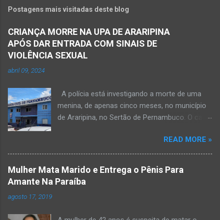
Postagens mais visitadas deste blog
CRIANÇA MORRE NA UPA DE ARARIPINA
APÓS DAR ENTRADA COM SINAIS DE
VIOLÊNCIA SEXUAL
abril 09, 2024
A polícia está investigando a morte de uma
menina, de apenas cinco meses, no município
de Araripina, no Sertão de Pernambuco. O caso
foi registrado pela Polícia Militar (PM) “como
READ MORE »
morte a esclarecer”. A PM diz que, na segunda-
feira (8), foi acionada para verificar uma
possível ocorrência de estupro de vulnerável,
Mulher Mata Marido e Entrega o Pênis Para
na UPA da cidade, mas ao chegar ao local a
Amante Na Paraíba
criança já estava morta. O Boletim de
agosto 17, 2019
Ocorrências da PM mostra que, segundo
informações passadas pela equipe médica, a
A mulher de 42 anos é suspeita de matar o