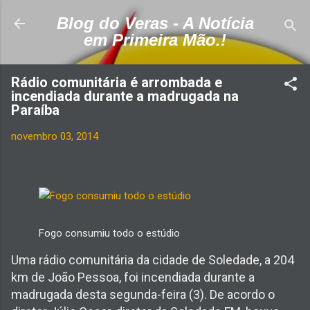
Pular para o conteúdo principal
Blog do Veras - A Notícia
em Primeira Mão.!
Rádio comunitária é arrombada e
incendiada durante a madrugada na
Paraíba
novembro 03, 2014
Fogo consumiu todo o estúdio
Uma rádio comunitária da cidade de Soledade, a 204
km de João Pessoa, foi incendiada durante a
madrugada desta segunda-feira (3). De acordo o